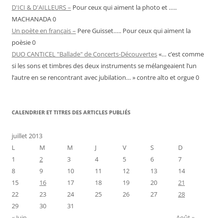
D'ICI & D'AILLEURS –
Pour ceux qui aiment la photo et …..
MACHANADA 0
Un poète en français –
Pere Guisset….. Pour ceux qui aiment la
poèsie 0
DUO CANTICEL "Ballade" de Concerts-Découvertes
«… c’est comme
si les sons et timbres des deux instruments se mélangeaient l’un
l’autre en se rencontrant avec jubilation… » contre alto et orgue 0
CALENDRIER ET TITRES DES ARTICLES PUBLIÉS
juillet 2013
L
M
M
J
V
S
D
1
2
3
4
5
6
7
8
9
10
11
12
13
14
15
16
17
18
19
20
21
22
23
24
25
26
27
28
29
30
31
« Juin
Août »