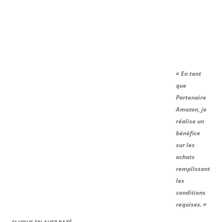
« En tant
que
Partenaire
Amazon, je
réalise un
bénéfice
sur les
achats
remplissant
les
conditions
requises. »