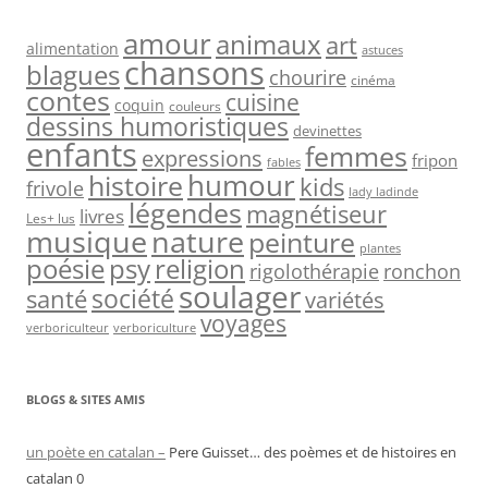
amour
animaux
art
alimentation
astuces
chansons
blagues
chourire
cinéma
contes
cuisine
coquin
couleurs
dessins humoristiques
devinettes
enfants
femmes
expressions
fripon
fables
humour
histoire
kids
frivole
lady ladinde
légendes
magnétiseur
livres
Les+ lus
nature
musique
peinture
plantes
psy
religion
poésie
rigolothérapie
ronchon
soulager
société
santé
variétés
voyages
verboriculteur
verboriculture
BLOGS & SITES AMIS
un poète en catalan –
Pere Guisset… des poèmes et de histoires en
catalan 0