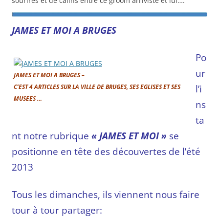
sourires et de calins entre ce groom arriviste et lui….
JAMES ET MOI A BRUGES
Po
ur
JAMES ET MOI A BRUGES –
C’EST 4 ARTICLES SUR LA VILLE DE BRUGES, SES EGLISES ET SES
l’i
MUSEES …
ns
ta
nt notre rubrique
« JAMES ET MOI »
se
positionne en tête des découvertes de l’été
2013
Tous les dimanches, ils viennent nous faire
tour à tour partager: