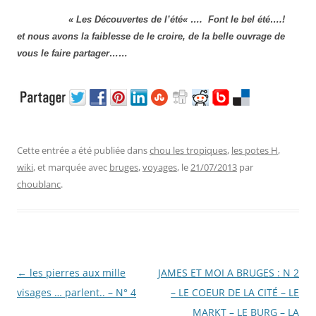
«
Les Découvertes de l’été
« …. Font le bel été….!
et nous avons la faiblesse de le croire, de la belle ouvrage de
vous le faire partager……
Cette entrée a été publiée dans
chou les tropiques
,
les potes H
,
wiki
, et marquée avec
bruges
,
voyages
, le
21/07/2013
par
choublanc
.
Navigation
←
les pierres aux mille
JAMES ET MOI A BRUGES : N 2
des
visages … parlent.. – N° 4
– LE COEUR DE LA CITÉ – LE
articles
MARKT – LE BURG – LA