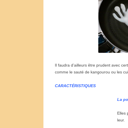
Il faudra d
’
ailleurs
ê
tre prudent avec cer
comme le saut
é
de kangourou ou les cui
CARACTÉRISTIQUES
La p
Elles 
leur.