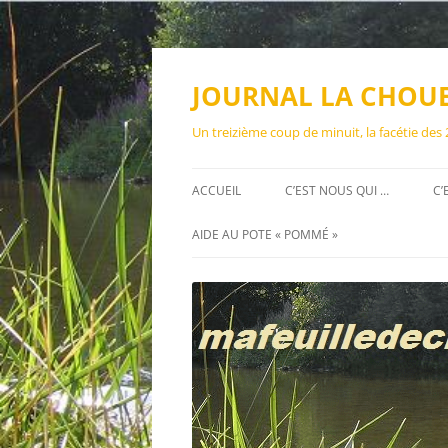
Aller
au
contenu
JOURNAL LA CHOU
Un treizième coup de minuit, la facétie des
ACCUEIL
C’EST NOUS QUI …
C’
AIDE AU POTE « POMMÉ »