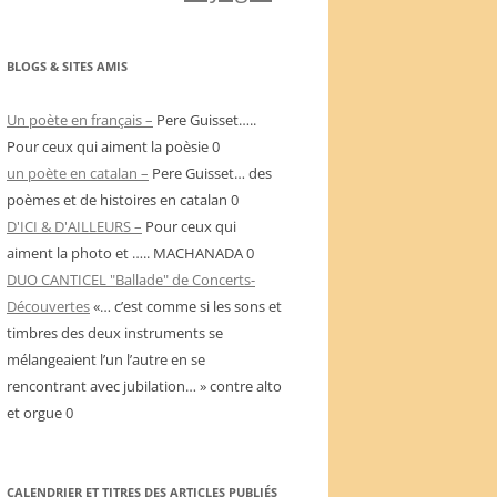
BLOGS & SITES AMIS
Un poète en français –
Pere Guisset…..
Pour ceux qui aiment la poèsie 0
un poète en catalan –
Pere Guisset… des
poèmes et de histoires en catalan 0
D'ICI & D'AILLEURS –
Pour ceux qui
aiment la photo et ….. MACHANADA 0
DUO CANTICEL "Ballade" de Concerts-
Découvertes
«… c’est comme si les sons et
timbres des deux instruments se
mélangeaient l’un l’autre en se
rencontrant avec jubilation… » contre alto
et orgue 0
CALENDRIER ET TITRES DES ARTICLES PUBLIÉS