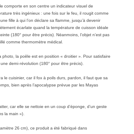
cle comporte en son centre un indicateur visuel de
é
rature tr
è
s ing
é
nieux
: une fois sur le feu, il rougit comme
une fille
à
qui l
’
on d
é
clare sa flamme, jusqu
’à
devenir
è
tement
é
carlate quand la temp
é
rature de cuisson id
é
ale
teinte
(180
°
pour
ê
tre pr
é
cis). N
é
anmoins, l
’
objet n
’
est pas
ll
é
comme thermom
è
tre m
é
dical.
la photo, la po
ê
le est en position
«
droitier
»
. Pour satisfaire
 une demi-r
é
volution
(180
°
pour
ê
tre pr
é
cis).
ra le cuisinier, car il fox
à
poils durs, pardon, il faut que sa
emps, bien apr
è
s l
’
apocalypse pr
é
vue par les Mayas
tter, car elle se nettoie en un coup d
’é
ponge, d
’
un geste
ns la main
»
).
diam
è
tre 26 cm), ce produit a
é
t
é
fabriqu
é
dans