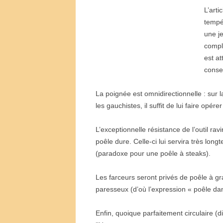
L
’
arti
temp
une je
compl
est at
consei
La poign
é
e est omnidirectionnelle
: sur 
les gauchistes, il suffit de lui faire op
é
rer
L
’
exceptionnelle r
é
sistance de l
’
outil ravi
po
ê
le dure. Celle-ci lui servira tr
è
s longt
(paradoxe pour une po
ê
le
à
steaks).
Les farceurs seront priv
é
s de po
ê
le
à
gra
paresseux (d
’
o
ù
l
’
expression
«
po
ê
le da
Enfin, quoique parfaitement circulaire (