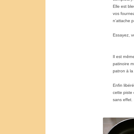
Elle est b
vos fourne
n
’
attache p
Essayez, v
Il est m
ê
me 
patinoire m
patron
à
la
Enfin lib
é
r
é
cette piste
sans effet.