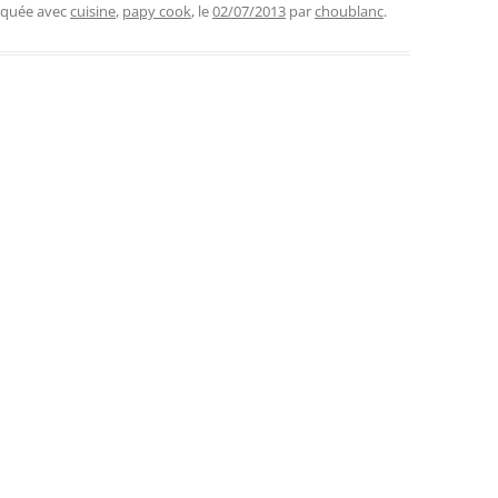
rquée avec
cuisine
,
papy cook
, le
02/07/2013
par
choublanc
.