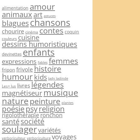
amour
alimentation
animaux
art
astuces
chansons
blagues
contes
chourire
coquin
cinéma
cuisine
couleurs
dessins humoristiques
enfants
devinettes
femmes
expressions
fables
histoire
frivole
fripon
humour
kids
lady ladinde
légendes
livres
Les+ lus
musique
magnétiseur
nature
peinture
plantes
psy
religion
poésie
rigolothérapie
ronchon
société
santé
soulager
variétés
voyages
verboriculteur
verboriculture