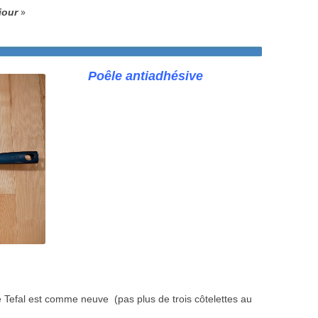
»
jour
Poêle antiadhésive
e Tefal est comme neuve (pas plus de trois c
ô
telettes au