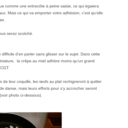
leue comme une entrec
ô
te
à
peine saisie, ce qui
é
gaiera
aux. Mais ce qui va emporter votre adh
é
sion, c
’
est qu
’
elle
as.
ous serez scotch
é
.
difficile d
’
en parler sans glisser sur le sujet. Dans cette
iniature, la cr
ê
pe au miel adh
è
re moins qu
’
un grand
 CGT.
s
de leur coquille, les
œ
ufs au plat rechigneront
à
quitter
 de danse, mais leurs efforts pour s
’
y accrocher seront
 (voir photo ci-dessous).