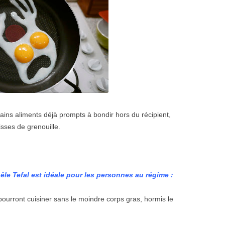
tains aliments d
é
j
à
prompts
à
bondir hors du r
é
cipient,
sses de grenouille.
o
ê
le Tefal est id
é
ale pour les personnes au r
é
gime
:
pourront cuisiner sans le moindre corps gras, hormis le