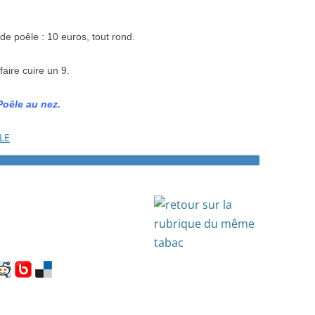
 de po
ê
le
: 10 euros, tout rond.
faire cuire un 9.
Po
ê
le au nez.
LE