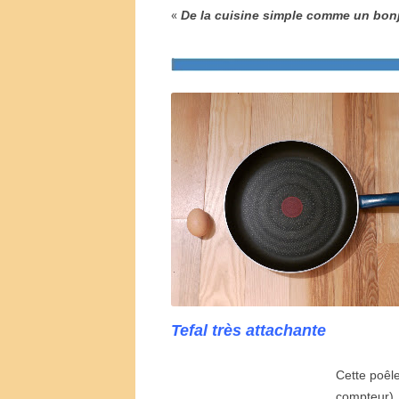
«
De la cuisine simple comme un bon
Tefal très attachante
Cette po
ê
l
compteur).