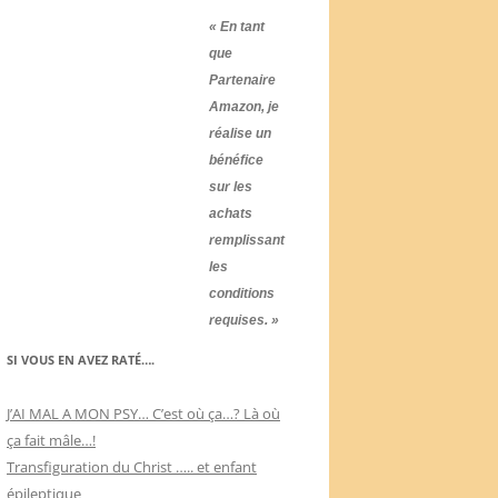
« En tant
que
Partenaire
Amazon, je
réalise un
bénéfice
sur les
achats
remplissant
les
conditions
requises. »
SI VOUS EN AVEZ RATÉ….
J’AI MAL A MON PSY… C’est où ça…? Là où
ça fait mâle…!
Transfiguration du Christ ….. et enfant
épileptique