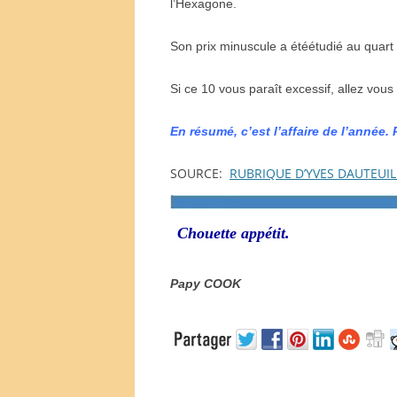
l
’H
exagone.
Son prix minuscule a
é
t
é
é
tudi
é
au quart
Si ce 10 vous para
î
t excessif, allez vous 
En r
é
sum
é
, c
’
est l
’
affaire de l
’
ann
é
e. 
SOURCE:
RUBRIQUE D’YVES DAUTEUIL
Chouette appétit.
Papy COOK