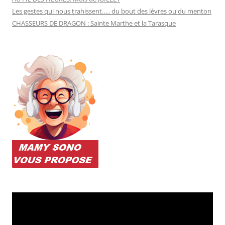
Les gestes qui nous trahissent….. du bout des lèvres ou du menton
CHASSEURS DE DRAGON : Sainte Marthe et la Tarasque