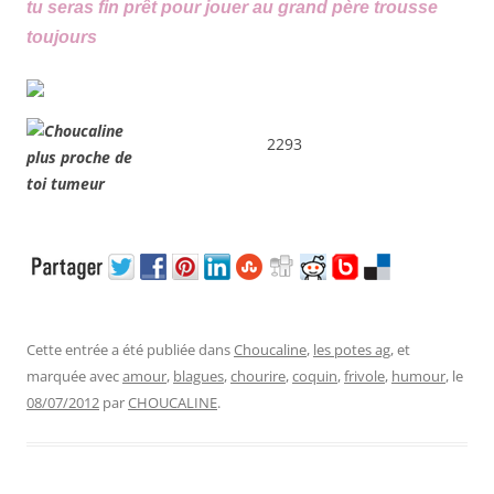
tu seras fin prêt pour jouer au grand père trousse
toujours
2293
Cette entrée a été publiée dans
Choucaline
,
les potes ag
, et
marquée avec
amour
,
blagues
,
chourire
,
coquin
,
frivole
,
humour
, le
08/07/2012
par
CHOUCALINE
.