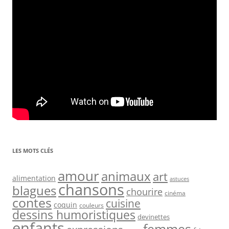
LES MOTS CLÉS
amour
animaux
art
alimentation
astuces
chansons
blagues
chourire
cinéma
contes
cuisine
coquin
couleurs
dessins humoristiques
devinettes
enfants
femmes