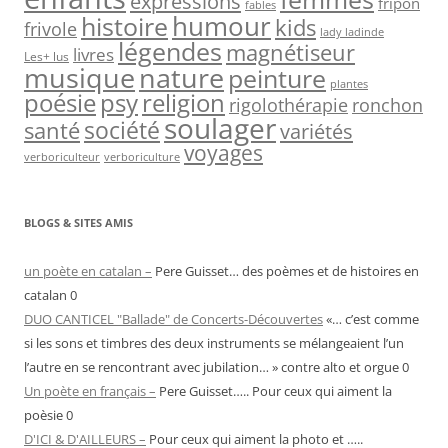
expressions
fripon
fables
humour
histoire
kids
frivole
lady ladinde
légendes
magnétiseur
livres
Les+ lus
nature
musique
peinture
plantes
psy
religion
poésie
rigolothérapie
ronchon
soulager
société
santé
variétés
voyages
verboriculteur
verboriculture
BLOGS & SITES AMIS
un poète en catalan –
Pere Guisset… des poèmes et de histoires en
catalan 0
DUO CANTICEL "Ballade" de Concerts-Découvertes
«… c’est comme
si les sons et timbres des deux instruments se mélangeaient l’un
l’autre en se rencontrant avec jubilation… » contre alto et orgue 0
Un poète en français –
Pere Guisset….. Pour ceux qui aiment la
poèsie 0
D'ICI & D'AILLEURS –
Pour ceux qui aiment la photo et …..