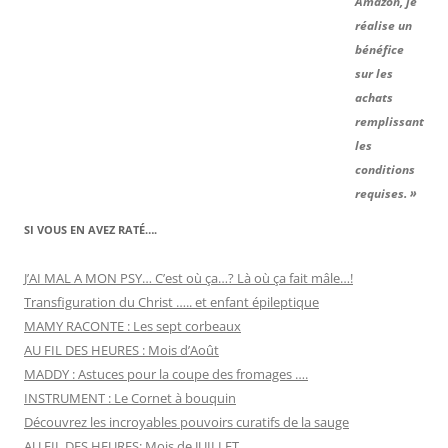
Amazon, je
réalise un
bénéfice
sur les
achats
remplissant
les
conditions
requises. »
SI VOUS EN AVEZ RATÉ….
J’AI MAL A MON PSY… C’est où ça…? Là où ça fait mâle…!
Transfiguration du Christ ….. et enfant épileptique
MAMY RACONTE : Les sept corbeaux
AU FIL DES HEURES : Mois d’Août
MADDY : Astuces pour la coupe des fromages ….
INSTRUMENT : Le Cornet à bouquin
Découvrez les incroyables pouvoirs curatifs de la sauge
AU FIL DES HEURES: Mois de JUILLET