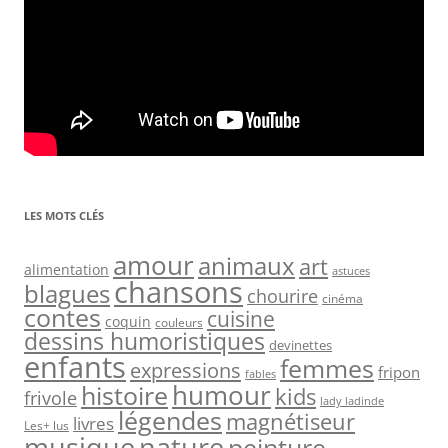
LES MOTS CLÉS
amour
animaux
art
alimentation
astuces
chansons
blagues
chourire
cinéma
contes
cuisine
coquin
couleurs
dessins humoristiques
devinettes
enfants
femmes
expressions
fripon
fables
humour
histoire
kids
frivole
lady ladinde
légendes
magnétiseur
livres
Les+ lus
nature
musique
peinture