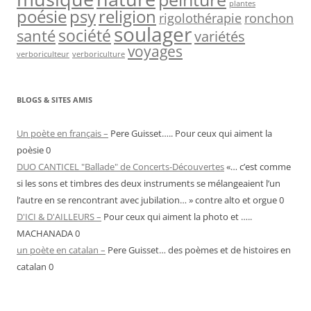
plantes
psy
religion
poésie
rigolothérapie
ronchon
soulager
société
santé
variétés
voyages
verboriculteur
verboriculture
BLOGS & SITES AMIS
Un poète en français –
Pere Guisset….. Pour ceux qui aiment la
poèsie 0
DUO CANTICEL "Ballade" de Concerts-Découvertes
«… c’est comme
si les sons et timbres des deux instruments se mélangeaient l’un
l’autre en se rencontrant avec jubilation… » contre alto et orgue 0
D'ICI & D'AILLEURS –
Pour ceux qui aiment la photo et …..
MACHANADA 0
un poète en catalan –
Pere Guisset… des poèmes et de histoires en
catalan 0