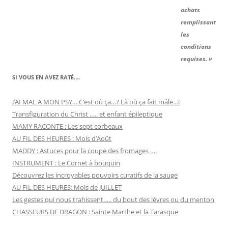
achats
remplissant
les
conditions
requises. »
SI VOUS EN AVEZ RATÉ….
J’AI MAL A MON PSY… C’est où ça…? Là où ça fait mâle…!
Transfiguration du Christ ….. et enfant épileptique
MAMY RACONTE : Les sept corbeaux
AU FIL DES HEURES : Mois d’Août
MADDY : Astuces pour la coupe des fromages ….
INSTRUMENT : Le Cornet à bouquin
Découvrez les incroyables pouvoirs curatifs de la sauge
AU FIL DES HEURES: Mois de JUILLET
Les gestes qui nous trahissent….. du bout des lèvres ou du menton
CHASSEURS DE DRAGON : Sainte Marthe et la Tarasque