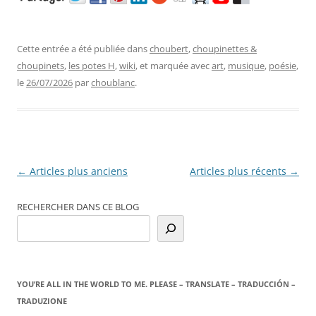
Cette entrée a été publiée dans
choubert
,
choupinettes &
choupinets
,
les potes H
,
wiki
, et marquée avec
art
,
musique
,
poésie
,
le
26/07/2026
par
choublanc
.
Navigation
←
Articles plus anciens
Articles plus récents
→
des
RECHERCHER DANS CE BLOG
articles
YOU’RE ALL IN THE WORLD TO ME. PLEASE – TRANSLATE – TRADUCCIÓN –
TRADUZIONE