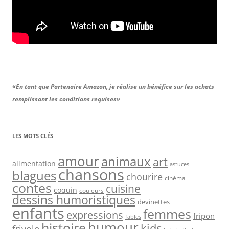
«En tant que Partenaire Amazon, je réalise un bénéfice sur les achats
remplissant les conditions requises»
LES MOTS CLÉS
amour
animaux
art
alimentation
astuces
chansons
blagues
chourire
cinéma
contes
cuisine
coquin
couleurs
dessins humoristiques
devinettes
enfants
femmes
expressions
fripon
fables
humour
histoire
kids