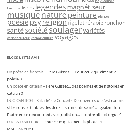
frivole
lady ladinde
légendes
magnétiseur
livres
Les+ lus
musique
nature
peinture
plantes
psy
religion
poésie
rigolothérapie
ronchon
soulager
société
santé
variétés
voyages
verboriculteur
verboriculture
BLOGS & SITES AMIS
Un poète en français –
Pere Guisset….. Pour ceux qui aiment la
poèsie 0
un poète en catalan –
Pere Guisset… des poèmes et de histoires en
catalan 0
DUO CANTICEL "Ballade" de Concerts-Découvertes
«… c’est comme
si les sons et timbres des deux instruments se mélangeaient l’un
l’autre en se rencontrant avec jubilation… » contre alto et orgue 0
D'ICI & D'AILLEURS –
Pour ceux qui aiment la photo et …..
MACHANADA 0