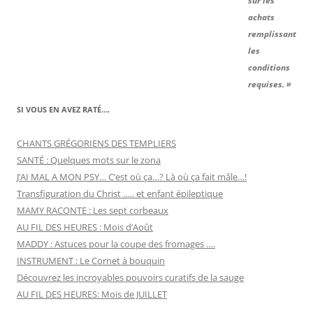
sur les
achats
remplissant
les
conditions
requises. »
SI VOUS EN AVEZ RATÉ….
CHANTS GRÉGORIENS DES TEMPLIERS
SANTÉ : Quelques mots sur le zona
J’AI MAL A MON PSY… C’est où ça…? Là où ça fait mâle…!
Transfiguration du Christ ….. et enfant épileptique
MAMY RACONTE : Les sept corbeaux
AU FIL DES HEURES : Mois d’Août
MADDY : Astuces pour la coupe des fromages ….
INSTRUMENT : Le Cornet à bouquin
Découvrez les incroyables pouvoirs curatifs de la sauge
AU FIL DES HEURES: Mois de JUILLET