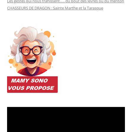
Les gestes qui nous trahissent….. du bout des lèvres ou du menton
CHASSEURS DE DRAGON : Sainte Marthe et la Tarasque