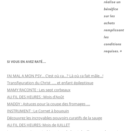
réalise un
bénéfice
sur les
achats
remplissant
les
conditions
requises. »
SI VOUS EN AVEZ RATÉ….
J’AI MAL A MON PSY… C’est où ça…? Là où ça fait mâle…!
Transfiguration du Christ ….. et enfant épileptique
MAMY RACONTE : Les sept corbeaux
AU FIL DES HEURES : Mois d’Août
MADDY : Astuces pour la coupe des fromages ….
INSTRUMENT : Le Cornet à bouquin
Découvrez les incroyables pouvoirs curatifs de la sauge
AU FIL DES HEURES: Mois de JUILLET