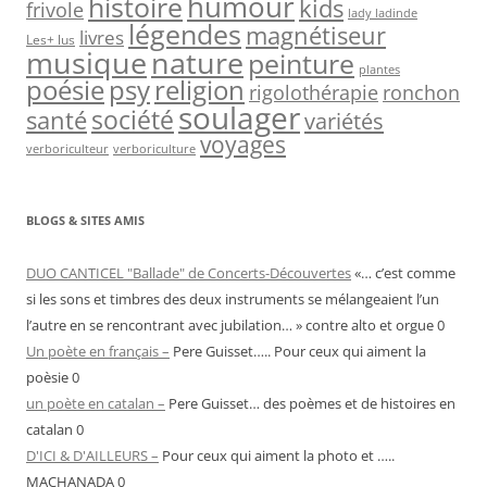
humour
histoire
kids
frivole
lady ladinde
légendes
magnétiseur
livres
Les+ lus
nature
musique
peinture
plantes
psy
religion
poésie
rigolothérapie
ronchon
soulager
société
santé
variétés
voyages
verboriculteur
verboriculture
BLOGS & SITES AMIS
DUO CANTICEL "Ballade" de Concerts-Découvertes
«… c’est comme
si les sons et timbres des deux instruments se mélangeaient l’un
l’autre en se rencontrant avec jubilation… » contre alto et orgue 0
Un poète en français –
Pere Guisset….. Pour ceux qui aiment la
poèsie 0
un poète en catalan –
Pere Guisset… des poèmes et de histoires en
catalan 0
D'ICI & D'AILLEURS –
Pour ceux qui aiment la photo et …..
MACHANADA 0