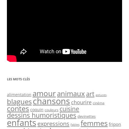
LES MOTS CLÉS
amour
animaux
art
alimentation
astuces
chansons
blagues
chourire
cinéma
contes
cuisine
coquin
couleurs
dessins humoristiques
devinettes
enfants
femmes
expressions
fripon
fables