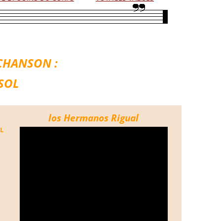
CHANSON :
SOL
los Hermanos Rigual
L
.