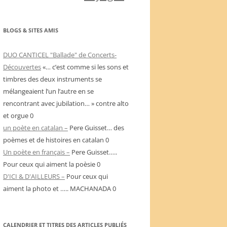
BLOGS & SITES AMIS
DUO CANTICEL "Ballade" de Concerts-
Découvertes
«… c’est comme si les sons et
timbres des deux instruments se
mélangeaient l’un l’autre en se
rencontrant avec jubilation… » contre alto
et orgue 0
un poète en catalan –
Pere Guisset… des
poèmes et de histoires en catalan 0
Un poète en français –
Pere Guisset…..
Pour ceux qui aiment la poèsie 0
D'ICI & D'AILLEURS –
Pour ceux qui
aiment la photo et ….. MACHANADA 0
CALENDRIER ET TITRES DES ARTICLES PUBLIÉS