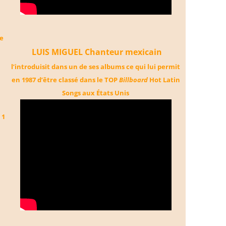
de
LUIS MIGUEL Chanteur mexicain
l’introduisit dans un de ses albums ce qui lui permit
en 1987 d’être classé dans le TOP
Billboard
Hot Latin
Songs aux États Unis
 1