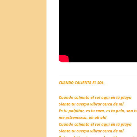
CUANDO CALIENTA EL SOL
Cuando calienta el sol aquí en la playa
Siento tu cuerpo vibrar cerca de mí
Es tu palpitar, es tu cara, es tu pelo, son t
me estremezco, oh oh oh!
Cuando calienta el sol aquí en la playa
Siento tu cuerpo vibrar cerca de mí