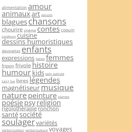
amour
alimentation
animaux
art
astuces
chansons
blagues
contes
chourire
coquin
cinéma
cuisine
couleurs
dessins humoristiques
enfants
devinettes
femmes
expressions
fables
histoire
frivole
fripon
humour
kids
lady ladinde
légendes
livres
Les+ lus
musique
magnétiseur
nature
peinture
plantes
psy
religion
poésie
rigolothérapie
ronchon
société
santé
soulager
variétés
voyages
verboriculteur
verboriculture