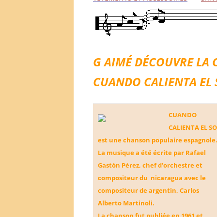
G AIMÉ DÉCOUVRE LA 
CUANDO CALIENTA
EL
CUANDO
CALIENTA EL SO
est une chanson populaire espagnole
La musique a été écrite par Rafael
Gastón Pérez, chef d’orchestre et
compositeur du nicaragua avec le
compositeur de argentin, Carlos
Alberto Martinoli.
La chanson fut publiée en 1961 et