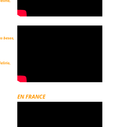
elirio,
us besos,
elirio,
EN FRANCE