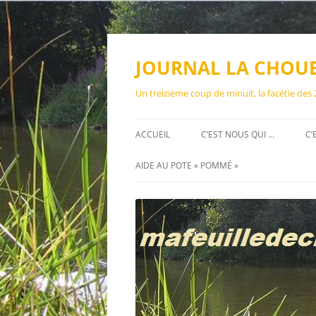
Aller
au
contenu
JOURNAL LA CHOU
Un treizième coup de minuit, la facétie des
ACCUEIL
C’EST NOUS QUI …
C’
AIDE AU POTE « POMMÉ »