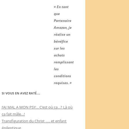
« En tant
que
Partenaire
Amazon, je
réalise un
bénéfice
sur les
achats
remplissant
les
conditions
requises. »
SI VOUS EN AVEZ RATÉ….
J’AI MAL A MON PSY… C’est où ça…? Là où
ça fait mâle…!
Transfiguration du Christ ….. et enfant
épileptique