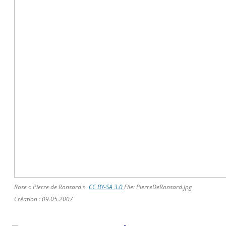
Rose « Pierre de Ronsard »
CC BY-SA 3.0
File:
PierreDeRonsard.jpg
Création : 09.05.2007