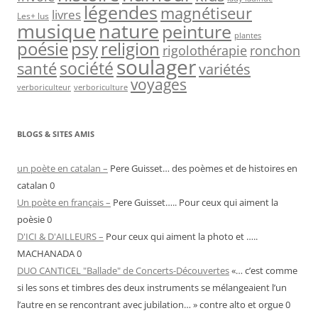
légendes
magnétiseur
livres
Les+ lus
nature
musique
peinture
plantes
psy
religion
poésie
rigolothérapie
ronchon
soulager
société
santé
variétés
voyages
verboriculteur
verboriculture
BLOGS & SITES AMIS
un poète en catalan –
Pere Guisset… des poèmes et de histoires en
catalan 0
Un poète en français –
Pere Guisset….. Pour ceux qui aiment la
poèsie 0
D'ICI & D'AILLEURS –
Pour ceux qui aiment la photo et …..
MACHANADA 0
DUO CANTICEL "Ballade" de Concerts-Découvertes
«… c’est comme
si les sons et timbres des deux instruments se mélangeaient l’un
l’autre en se rencontrant avec jubilation… » contre alto et orgue 0