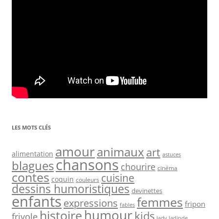
LES MOTS CLÉS
amour
animaux
art
alimentation
astuces
chansons
blagues
chourire
cinéma
contes
cuisine
coquin
couleurs
dessins humoristiques
devinettes
enfants
femmes
expressions
fripon
fables
humour
histoire
kids
frivole
lady ladinde