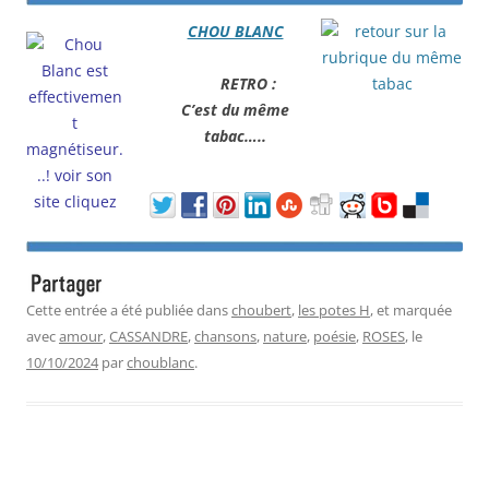
CHOU BLANC
RETRO :
C’est du même
tabac…..
Cette entrée a été publiée dans
choubert
,
les potes H
, et marquée
avec
amour
,
CASSANDRE
,
chansons
,
nature
,
poésie
,
ROSES
, le
10/10/2024
par
choublanc
.