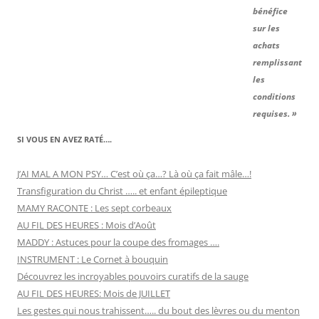
bénéfice
sur les
achats
remplissant
les
conditions
requises. »
SI VOUS EN AVEZ RATÉ….
J’AI MAL A MON PSY… C’est où ça…? Là où ça fait mâle…!
Transfiguration du Christ ….. et enfant épileptique
MAMY RACONTE : Les sept corbeaux
AU FIL DES HEURES : Mois d’Août
MADDY : Astuces pour la coupe des fromages ….
INSTRUMENT : Le Cornet à bouquin
Découvrez les incroyables pouvoirs curatifs de la sauge
AU FIL DES HEURES: Mois de JUILLET
Les gestes qui nous trahissent….. du bout des lèvres ou du menton