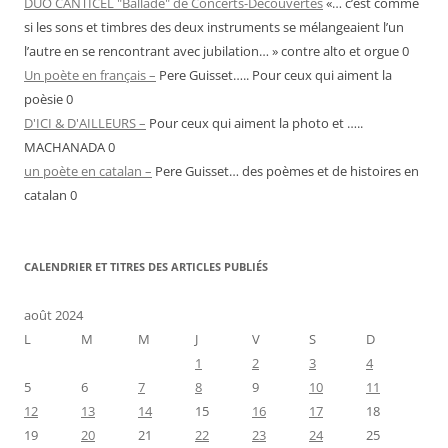
DUO CANTICEL "Ballade" de Concerts-Découvertes
«… c’est comme
si les sons et timbres des deux instruments se mélangeaient l’un
l’autre en se rencontrant avec jubilation… » contre alto et orgue 0
Un poète en français –
Pere Guisset….. Pour ceux qui aiment la
poèsie 0
D'ICI & D'AILLEURS –
Pour ceux qui aiment la photo et …..
MACHANADA 0
un poète en catalan –
Pere Guisset… des poèmes et de histoires en
catalan 0
CALENDRIER ET TITRES DES ARTICLES PUBLIÉS
août 2024
L
M
M
J
V
S
D
1
2
3
4
5
6
7
8
9
10
11
12
13
14
15
16
17
18
19
20
21
22
23
24
25