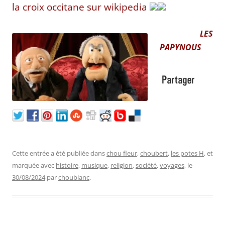
la croix occitane sur wikipedia
LES
PAPYNOUS
Cette entrée a été publiée dans
chou fleur
,
choubert
,
les potes H
, et
marquée avec
histoire
,
musique
,
religion
,
société
,
voyages
, le
30/08/2024
par
choublanc
.