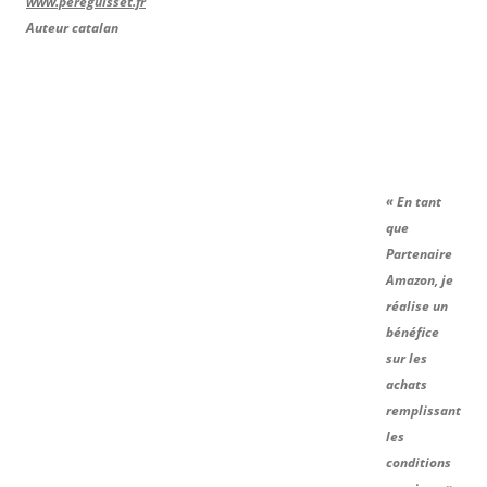
www.pereguisset.fr
Auteur catalan
« En tant
que
Partenaire
Amazon, je
réalise un
bénéfice
sur les
achats
remplissant
les
conditions