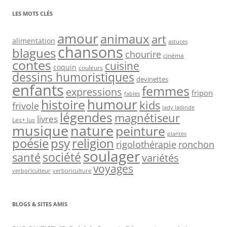
LES MOTS CLÉS
amour
animaux
art
alimentation
astuces
chansons
blagues
chourire
cinéma
contes
cuisine
coquin
couleurs
dessins humoristiques
devinettes
enfants
femmes
expressions
fripon
fables
humour
histoire
kids
frivole
lady ladinde
légendes
magnétiseur
livres
Les+ lus
nature
musique
peinture
plantes
psy
religion
poésie
rigolothérapie
ronchon
soulager
société
santé
variétés
voyages
verboriculteur
verboriculture
BLOGS & SITES AMIS