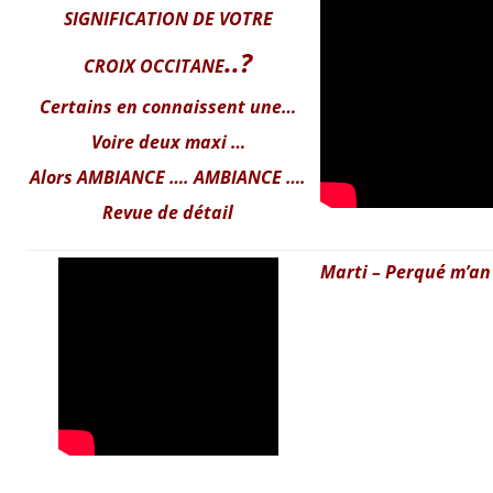
SIGNIFICATION DE VOTRE
..?
CROIX OCCITANE
Certains en connaissent une…
Voire deux maxi …
Alors AMBIANCE …. AMBIANCE ….
Revue de détail
Marti – Perqué m’an