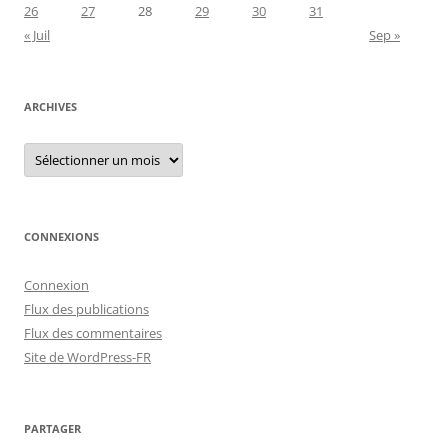
26
27
28
29
30
31
« Juil
Sep »
ARCHIVES
Archives
CONNEXIONS
Connexion
Flux des publications
Flux des commentaires
Site de WordPress-FR
PARTAGER