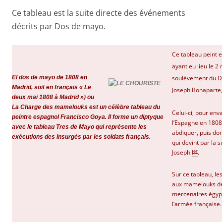
Ce tableau est la suite directe des événements
décrits par
Dos de mayo
.
Ce tableau peint 
ayant eu lieu le
2 
El dos de mayo de 1808 en
soulèvement du Do
Madrid, soit en français « Le
Joseph Bonaparte,
deux mai 1808 à Madrid ») ou
La Charge des mamelouks est un célèbre tableau du
Celui-ci, pour env
peintre espagnol Francisco Goya. Il forme un diptyque
l’Espagne en 1808,
avec le tableau Tres de Mayo qui représente les
abdiquer, puis do
exécutions des insurgés par les soldats français.
qui devint par la 
er
Joseph
I
.
Sur ce tableau, le
aux mamelouks de
mercenaires égyp
l’armée française.