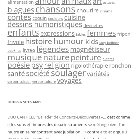
amour
animaux
art
alimentation
astuces
chansons
blagues
chourire
cinéma
contes
cuisine
coquin
couleurs
dessins humoristiques
devinettes
enfants
femmes
expressions
fripon
fables
humour
histoire
kids
frivole
lady ladinde
légendes
magnétiseur
livres
Les+ lus
nature
musique
peinture
plantes
psy
religion
poésie
rigolothérapie
ronchon
soulager
société
santé
variétés
voyages
verboriculteur
verboriculture
BLOGS & SITES AMIS
DUO CANTICEL "Ballade" de Concerts-Découvertes
«… c’est comme
si les sons et timbres des deux instruments se mélangeaient l’un
l’autre en se rencontrant avec jubilation… » contre alto et orgue 0