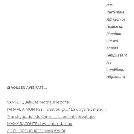
que
Partenaire
Amazon, je
réalise un
bénéfice
sur les
achats
remplissant
les
conditions
requises. »
SI VOUS EN AVEZ RATÉ….
SANTÉ : Quelques mots sur le zona
J’AI MAL A MON PSY… C’est où ça…? Là où ça fait mâle…!
Transfiguration du Christ ….. et enfant épileptique
MAMY RACONTE : Les sept corbeaux
AU FIL DES HEURES : Mois d’Août