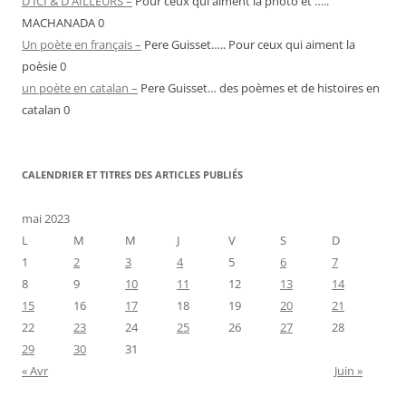
D'ICI & D'AILLEURS –
Pour ceux qui aiment la photo et …..
MACHANADA 0
Un poète en français –
Pere Guisset….. Pour ceux qui aiment la
poèsie 0
un poète en catalan –
Pere Guisset… des poèmes et de histoires en
catalan 0
CALENDRIER ET TITRES DES ARTICLES PUBLIÉS
mai 2023
L
M
M
J
V
S
D
1
2
3
4
5
6
7
8
9
10
11
12
13
14
15
16
17
18
19
20
21
22
23
24
25
26
27
28
29
30
31
« Avr
Juin »