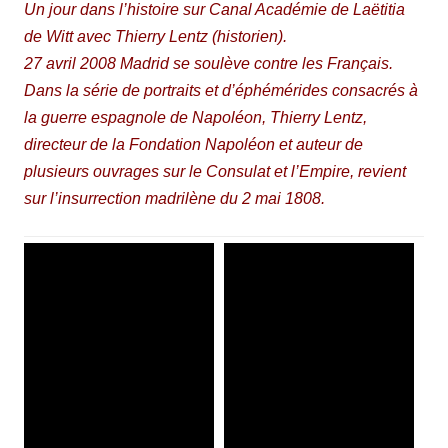
Un jour dans l’histoire sur Canal Académie de Laëtitia
de Witt avec Thierry Lentz (historien).
27 avril 2008 Madrid se soulève contre les Français.
Dans la série de portraits et d’éphémérides consacrés à
la guerre espagnole de Napoléon, Thierry Lentz,
directeur de la Fondation Napoléon et auteur de
plusieurs ouvrages sur le Consulat et l’Empire, revient
sur l’insurrection madrilène du 2 mai 1808.