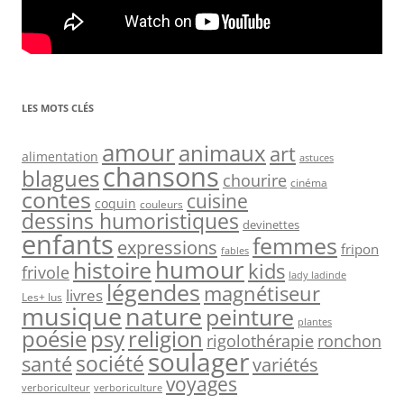
LES MOTS CLÉS
amour
animaux
art
alimentation
astuces
chansons
blagues
chourire
cinéma
contes
cuisine
coquin
couleurs
dessins humoristiques
devinettes
enfants
femmes
expressions
fripon
fables
humour
histoire
kids
frivole
lady ladinde
légendes
magnétiseur
livres
Les+ lus
nature
musique
peinture
plantes
psy
religion
poésie
rigolothérapie
ronchon
soulager
société
santé
variétés
voyages
verboriculteur
verboriculture