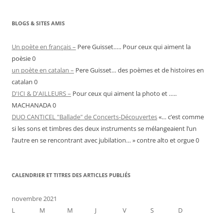
BLOGS & SITES AMIS
Un poète en français –
Pere Guisset….. Pour ceux qui aiment la
poèsie 0
un poète en catalan –
Pere Guisset… des poèmes et de histoires en
catalan 0
D'ICI & D'AILLEURS –
Pour ceux qui aiment la photo et …..
MACHANADA 0
DUO CANTICEL "Ballade" de Concerts-Découvertes
«… c’est comme
si les sons et timbres des deux instruments se mélangeaient l’un
l’autre en se rencontrant avec jubilation… » contre alto et orgue 0
CALENDRIER ET TITRES DES ARTICLES PUBLIÉS
novembre 2021
L
M
M
J
V
S
D