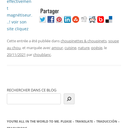
Cette entrée a été publiée dans
choupinettes & choupinets
,
soupe
au chou
, et marquée avec
amour
,
cuisine
,
nature
,
poésie
, le
20/11/2021
par
choublanc
.
RECHERCHER DANS CE BLOG
YOU’RE ALL IN THE WORLD TO ME. PLEASE – TRANSLATE – TRADUCCIÓN –