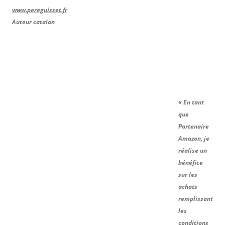
www.pereguisset.fr
Auteur catalan
« En tant
que
Partenaire
Amazon, je
réalise un
bénéfice
sur les
achats
remplissant
les
conditions