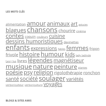
LES MOTS CLÉS
amour
animaux
art
alimentation
astuces
chansons
blagues
chourire
cinéma
contes
cuisine
coquin
couleurs
dessins humoristiques
devinettes
enfants
femmes
expressions
fripon
fables
humour
histoire
kids
frivole
lady ladinde
légendes
magnétiseur
livres
Les+ lus
nature
musique
peinture
plantes
psy
religion
poésie
rigolothérapie
ronchon
soulager
société
santé
variétés
voyages
verboriculteur
verboriculture
BLOGS & SITES AMIS