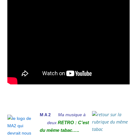
M A 2
Ma musique à
deux
RETRO : C’est
du même tabac…..