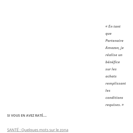
« En tant
que
Partenaire
Amazon, je
réalise un
bénéfice
sur les
achats
remplissant
les
conditions
requises. »
SI VOUS EN AVEZ RATÉ….
SANTÉ : Quelques mots sur le zona