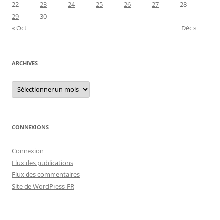
22
23
24
25
26
27
28
29
30
« Oct
Déc »
ARCHIVES
Archives
CONNEXIONS
Connexion
Flux des publications
Flux des commentaires
Site de WordPress-FR