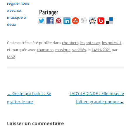
Cette entrée a été publiée dans
choubert
,
les potes ag
,
les potes H
,
et marquée avec
chansons
,
musique
,
variétés
, le
14/11/2021
par
MA2
.
Navigation
←
Geste qui trahit : Se
LADY LADINDE : Elle nous le
des
gratter le nez
fait en grande pompe
→
articles
Laisser un commentaire