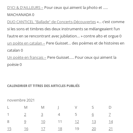
D'ICI & D'AILLEURS –
Pour ceux qui aiment la photo et …..
MACHANADA 0
DUO CANTICEL "Ballade" de Concerts-Découvertes
«… c’est comme
si les sons et timbres des deux instruments se mélangeaient l’un
l’autre en se rencontrant avec jubilation… » contre alto et orgue 0
un poète en catalan –
Pere Guisset… des poèmes et de histoires en
catalan 0
Un poète en français –
Pere Guisset….. Pour ceux qui aiment la
poèsie 0
CALENDRIER ET TITRES DES ARTICLES PUBLIÉS
novembre 2021
L
M
M
J
V
S
D
1
2
3
4
5
6
7
8
9
10
11
12
13
14
15
16
17
18
19
20
21