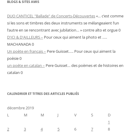
BLOGS & SITES AMIS
DUO CANTICEL "Ballade" de Concerts-Découvertes
«… c’est comme
si les sons et timbres des deux instruments se mélangeaient l’un
l’autre en se rencontrant avec jubilation… » contre alto et orgue 0
D'ICI & D'AILLEURS –
Pour ceux qui aiment la photo et …..
MACHANADA 0
Un poète en français –
Pere Guisset….. Pour ceux qui aiment la
poèsie 0
un poète en catalan –
Pere Guisset… des poèmes et de histoires en
catalan 0
CALENDRIER ET TITRES DES ARTICLES PUBLIÉS
décembre 2019
L
M
M
J
V
S
D
1
2
3
4
5
6
7
8