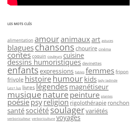
LES MOTS CLÉS
amour
animaux
art
alimentation
astuces
chansons
blagues
chourire
cinéma
contes
cuisine
coquin
couleurs
dessins humoristiques
devinettes
enfants
femmes
expressions
fripon
fables
humour
histoire
kids
frivole
lady ladinde
légendes
magnétiseur
livres
Les+ lus
nature
musique
peinture
plantes
psy
religion
poésie
rigolothérapie
ronchon
soulager
société
santé
variétés
voyages
verboriculteur
verboriculture