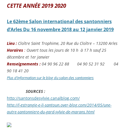
CETTE ANNÉE 2019 2020
Le 62ème Salon international des santonniers
d’Arles Du 16 novembre 2018 au 12 janvier 2019
Lieu :
Cloître Saint Trophime, 20 Rue du Cloître – 13200 Arles
Horaires
:
Ouvert tous les jours de 10 h à 17 h sauf 25
décembre et 1er janvier
Renseignements :
04 90 96 22 88 04 90 52 31 92 04
90 18 41 20
Plus d’information sur le blog du salon des santonniers
SOURCES :
http://santonsdesylvie.canalblog.com/
http://l-estrangie-e-li-santoun.over-blog.com/2014/05/une-
autre-santonniere-du-gard-sylvie-de-marans.html