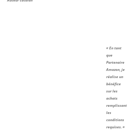
Auteur catalan
« En tant
que
Partenaire
Amazon, je
réalise un
bénéfice
sur les
achats
remplissant
les
conditions
requises. »