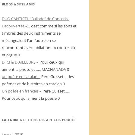
BLOGS & SITES AMIS
DUO CANTICEL "Ballade" de Concerts-
Découvertes
«… c’est comme si les sons et
timbres des deux instruments se
mélangeaient l’un l’autre en se
rencontrant avec jubilation… » contre alto
et orgue 0
D'ICI & D'AILLEURS –
Pour ceux qui
aiment la photo et ….. MACHANADA 0
un poète en catalan –
Pere Guisset… des
poèmes et de histoires en catalan 0
Un poète en français –
Pere Guisset…..
Pour ceux qui aiment la poèsie 0
CALENDRIER ET TITRES DES ARTICLES PUBLIÉS
janvier 2019