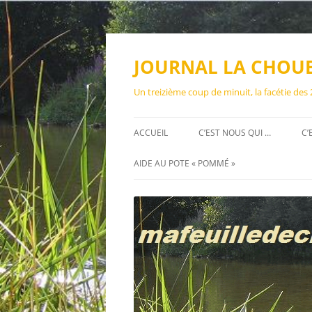
Aller
au
contenu
JOURNAL LA CHOU
Un treizième coup de minuit, la facétie des
ACCUEIL
C’EST NOUS QUI …
C’
AIDE AU POTE « POMMÉ »