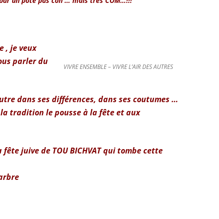
e par un pote pas con … mais très COM…!!!
 , je veux
ous parler du
VIVRE ENSEMBLE – VIVRE L’AIR DES AUTRES
autre dans ses différences, dans ses coutumes …
 la tradition le pousse à la fête et aux
a fête juive de TOU BICHVAT qui tombe cette
’arbre