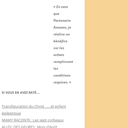
« En tant
que
Partenaire
Amazon, je
réalise un
bénéfice
sur les
achats
remplissant
les
conditions
requises. »
SI VOUS EN AVEZ RATÉ….
Transfiguration du Christ ….. et enfant
épileptique
MAMY RACONTE : Les sept corbeaux
AU FIL DES HEURES : Mois d’Août