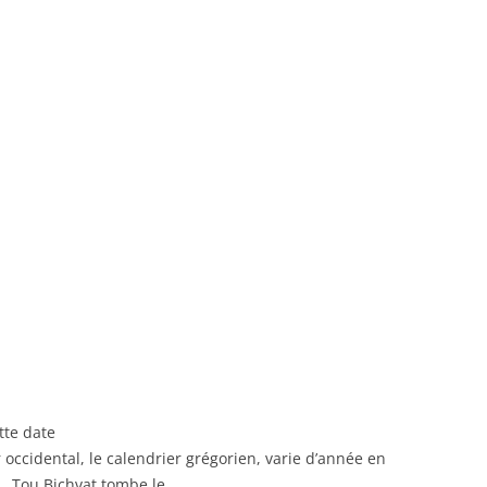
tte date
 occidental, le calendrier grégorien, varie d’année en
, Tou Bichvat tombe le