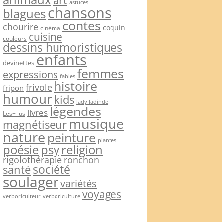
art
astuces
chansons
blagues
contes
chourire
coquin
cinéma
cuisine
couleurs
dessins humoristiques
enfants
devinettes
femmes
expressions
fables
histoire
frivole
fripon
humour
kids
lady ladinde
légendes
livres
Les+ lus
musique
magnétiseur
nature
peinture
plantes
psy
religion
poésie
rigolothérapie
ronchon
société
santé
soulager
variétés
voyages
verboriculteur
verboriculture