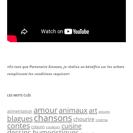
«En tant que Partenaire Amazon, je réalise un bénéfice sur les achats
remplissant les conditions requises»
LES MOTS CLÉS
amour
animaux
art
alimentation
astuces
chansons
blagues
chourire
cinéma
contes
cuisine
coquin
couleurs
dessins humoristiques