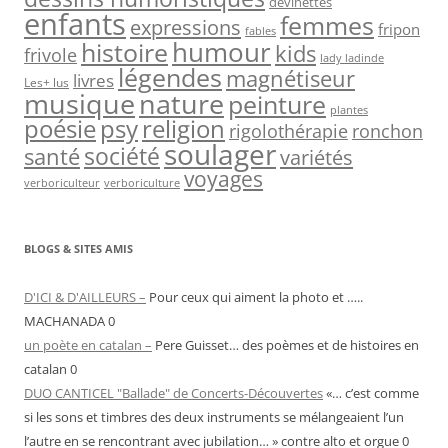
devinettes
enfants
femmes
expressions
fripon
fables
humour
histoire
kids
frivole
lady ladinde
légendes
magnétiseur
livres
Les+ lus
nature
musique
peinture
plantes
psy
religion
poésie
rigolothérapie
ronchon
soulager
société
santé
variétés
voyages
verboriculteur
verboriculture
BLOGS & SITES AMIS
D'ICI & D'AILLEURS –
Pour ceux qui aiment la photo et …..
MACHANADA 0
un poète en catalan –
Pere Guisset… des poèmes et de histoires en
catalan 0
DUO CANTICEL "Ballade" de Concerts-Découvertes
«… c’est comme
si les sons et timbres des deux instruments se mélangeaient l’un
l’autre en se rencontrant avec jubilation… » contre alto et orgue 0