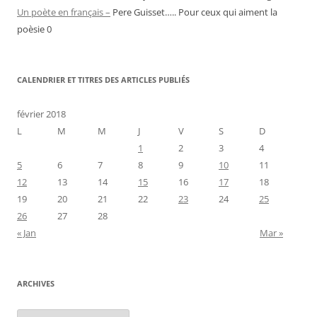
Un poète en français –
Pere Guisset….. Pour ceux qui aiment la
poèsie 0
CALENDRIER ET TITRES DES ARTICLES PUBLIÉS
février 2018
L
M
M
J
V
S
D
1
2
3
4
5
6
7
8
9
10
11
12
13
14
15
16
17
18
19
20
21
22
23
24
25
26
27
28
« Jan
Mar »
ARCHIVES
Archives