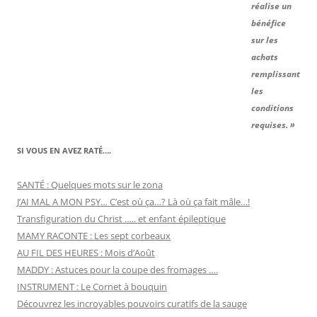
réalise un
bénéfice
sur les
achats
remplissant
les
conditions
requises. »
SI VOUS EN AVEZ RATÉ….
SANTÉ : Quelques mots sur le zona
J’AI MAL A MON PSY… C’est où ça…? Là où ça fait mâle…!
Transfiguration du Christ ….. et enfant épileptique
MAMY RACONTE : Les sept corbeaux
AU FIL DES HEURES : Mois d’Août
MADDY : Astuces pour la coupe des fromages ….
INSTRUMENT : Le Cornet à bouquin
Découvrez les incroyables pouvoirs curatifs de la sauge