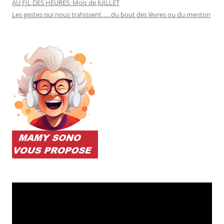
AU FIL DES HEURES: Mois de JUILLET
Les gestes qui nous trahissent….. du bout des lèvres ou du menton