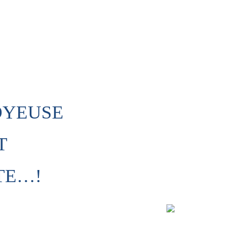
OYEUSE
T
TE…!