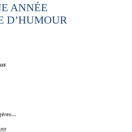
E ANNÉE
E D’HUMOUR
nus
agères….
!!!!