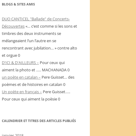
BLOGS & SITES AMIS
DUO CANTICEL "Ballade" de Concerts-
Découvertes
«… c’est comme si les sons et
timbres des deux instruments se
mélangeaient l’un l’autre en se
rencontrant avec jubilation… » contre alto
et orgue 0
D'ICI & D'AILLEURS –
Pour ceux qui
aiment la photo et ….. MACHANADA 0
un poète en catalan –
Pere Guisset… des
poèmes et de histoires en catalan 0
Un poète en français –
Pere Guisset…..
Pour ceux qui aiment la poèsie 0
CALENDRIER ET TITRES DES ARTICLES PUBLIÉS
janvier 2018