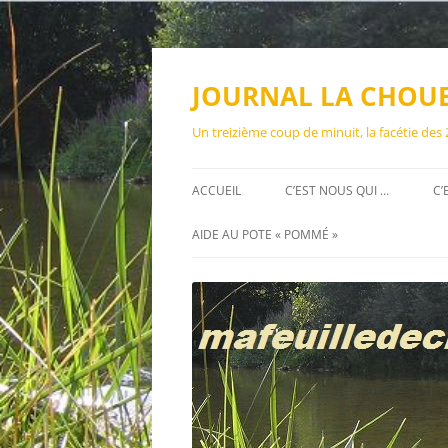
Aller
au
contenu
JOURNAL LA CHOU
Un treizième coup de minuit, la facétie des
ACCUEIL
C’EST NOUS QUI …
C’
AIDE AU POTE « POMMÉ »