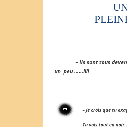
UN
PLEIN
– Ils sont tous deve
un
peu ……!!!!
– Je crois que tu ex
Tu vois tout en noir..