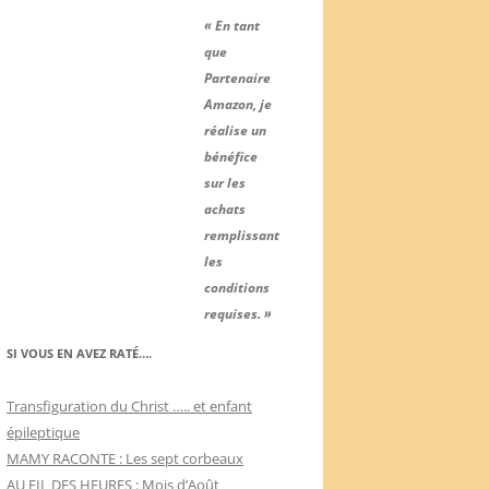
« En tant
que
Partenaire
Amazon, je
réalise un
bénéfice
sur les
achats
remplissant
les
conditions
requises. »
SI VOUS EN AVEZ RATÉ….
Transfiguration du Christ ….. et enfant
épileptique
MAMY RACONTE : Les sept corbeaux
AU FIL DES HEURES : Mois d’Août