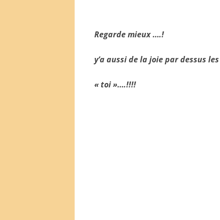
Regarde mieux ….!
y’a aussi
de la joie par dessus le
« toi »….!!!!