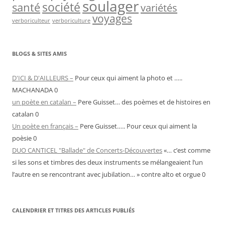
soulager
société
santé
variétés
voyages
verboriculteur
verboriculture
BLOGS & SITES AMIS
D'ICI & D'AILLEURS –
Pour ceux qui aiment la photo et …..
MACHANADA 0
un poète en catalan –
Pere Guisset… des poèmes et de histoires en
catalan 0
Un poète en français –
Pere Guisset….. Pour ceux qui aiment la
poèsie 0
DUO CANTICEL "Ballade" de Concerts-Découvertes
«… c’est comme
si les sons et timbres des deux instruments se mélangeaient l’un
l’autre en se rencontrant avec jubilation… » contre alto et orgue 0
CALENDRIER ET TITRES DES ARTICLES PUBLIÉS