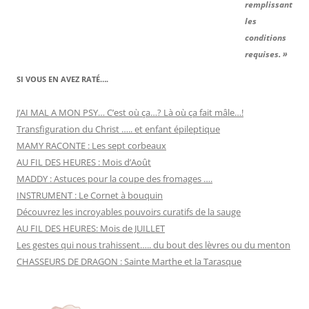
remplissant
les
conditions
requises. »
SI VOUS EN AVEZ RATÉ….
J’AI MAL A MON PSY… C’est où ça…? Là où ça fait mâle…!
Transfiguration du Christ ….. et enfant épileptique
MAMY RACONTE : Les sept corbeaux
AU FIL DES HEURES : Mois d’Août
MADDY : Astuces pour la coupe des fromages ….
INSTRUMENT : Le Cornet à bouquin
Découvrez les incroyables pouvoirs curatifs de la sauge
AU FIL DES HEURES: Mois de JUILLET
Les gestes qui nous trahissent….. du bout des lèvres ou du menton
CHASSEURS DE DRAGON : Sainte Marthe et la Tarasque