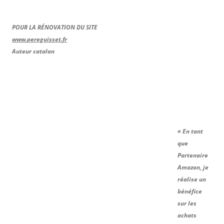
POUR LA RÉNOVATION DU SITE
www.pereguisset.fr
Auteur catalan
« En tant
que
Partenaire
Amazon, je
réalise un
bénéfice
sur les
achats