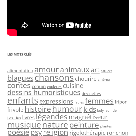
LES MOTS CLÉS
amour
animaux
art
alimentation
astuces
chansons
blagues
chourire
cinéma
contes
cuisine
coquin
couleurs
dessins humoristiques
devinettes
enfants
femmes
expressions
fripon
fables
humour
histoire
kids
frivole
lady ladinde
légendes
magnétiseur
livres
Les+ lus
nature
musique
peinture
plantes
psy
religion
poésie
rigolothérapie
ronchon