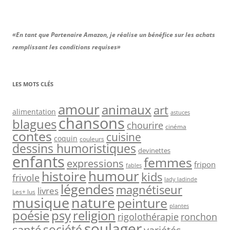
«En tant que Partenaire Amazon, je réalise un bénéfice sur les achats
remplissant les conditions requises»
LES MOTS CLÉS
amour
animaux
art
alimentation
astuces
chansons
blagues
chourire
cinéma
contes
cuisine
coquin
couleurs
dessins humoristiques
devinettes
enfants
femmes
expressions
fripon
fables
humour
histoire
kids
frivole
lady ladinde
légendes
magnétiseur
livres
Les+ lus
musique
nature
peinture
plantes
psy
religion
poésie
rigolothérapie
ronchon
soulager
société
santé