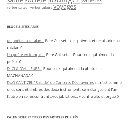
variétés
voyages
verboriculteur
verboriculture
BLOGS & SITES AMIS
un poète en catalan –
Pere Guisset… des poèmes et de histoires en
catalan 0
Un poète en français –
Pere Guisset….. Pour ceux qui aiment la
poèsie 0
D'ICI & D'AILLEURS –
Pour ceux qui aiment la photo et …..
MACHANADA 0
DUO CANTICEL "Ballade" de Concerts-Découvertes
«… c’est comme
si les sons et timbres des deux instruments se mélangeaient l’un
l’autre en se rencontrant avec jubilation… » contre alto et orgue 0
CALENDRIER ET TITRES DES ARTICLES PUBLIÉS