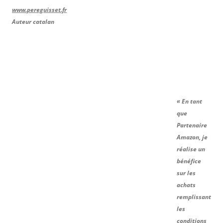
www.pereguisset.fr
Auteur catalan
« En tant
que
Partenaire
Amazon, je
réalise un
bénéfice
sur les
achats
remplissant
les
conditions