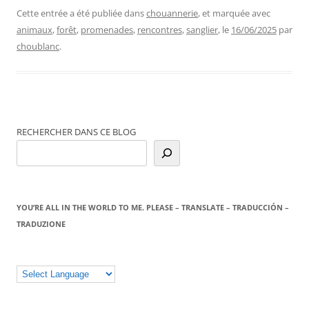
Cette entrée a été publiée dans
chouannerie
, et marquée avec
animaux
,
forêt
,
promenades
,
rencontres
,
sanglier
, le
16/06/2025
par
choublanc
.
RECHERCHER DANS CE BLOG
YOU’RE ALL IN THE WORLD TO ME. PLEASE – TRANSLATE – TRADUCCIÓN –
TRADUZIONE