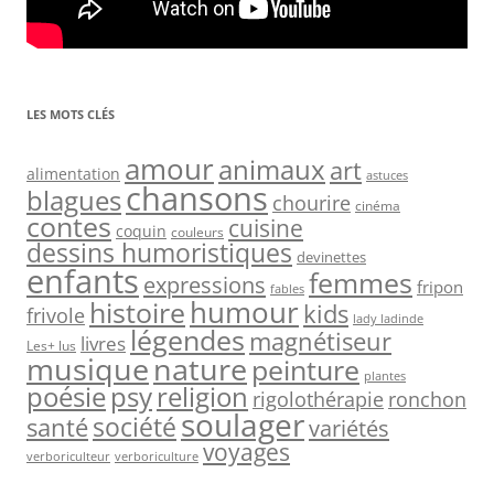
LES MOTS CLÉS
amour
animaux
art
alimentation
astuces
chansons
blagues
chourire
cinéma
contes
cuisine
coquin
couleurs
dessins humoristiques
devinettes
enfants
femmes
expressions
fripon
fables
humour
histoire
kids
frivole
lady ladinde
légendes
magnétiseur
livres
Les+ lus
nature
musique
peinture
plantes
psy
religion
poésie
rigolothérapie
ronchon
soulager
société
santé
variétés
voyages
verboriculteur
verboriculture