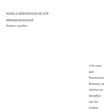
POUR LA RÉNOVATION DU SITE
www.pereguisset.fr
Auteur catalan
« En tant
que
Partenaire
Amazon, je
réalise un
bénéfice
sur les
achats