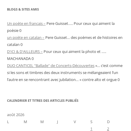
BLOGS & SITES AMIS
Un poète en français –
Pere Guisset….. Pour ceux qui aiment la
poèsie 0
un poète en catalan –
Pere Guisset… des poèmes et de histoires en
catalan 0
D'ICI & D'AILLEURS –
Pour ceux qui aiment la photo et …..
MACHANADA 0
DUO CANTICEL "Ballade" de Concerts-Découvertes
«… c’est comme
si les sons et timbres des deux instruments se mélangeaient l’un
l’autre en se rencontrant avec jubilation… » contre alto et orgue 0
CALENDRIER ET TITRES DES ARTICLES PUBLIÉS
août 2026
L
M
M
J
V
S
D
1
2