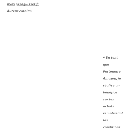
www.pereguisset.fr
Auteur catalan
« En tant
que
Partenaire
Amazon, je
réalise un
bénéfice
sur les
achats
remplissant
les
conditions