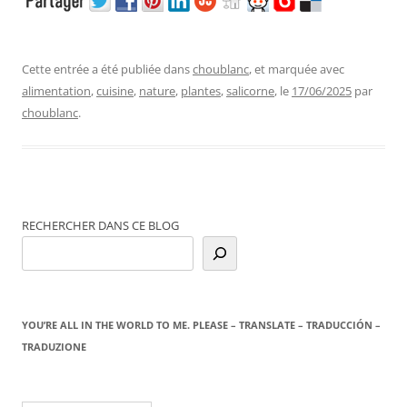
Cette entrée a été publiée dans
choublanc
, et marquée avec
alimentation
,
cuisine
,
nature
,
plantes
,
salicorne
, le
17/06/2025
par
choublanc
.
RECHERCHER DANS CE BLOG
YOU’RE ALL IN THE WORLD TO ME. PLEASE – TRANSLATE – TRADUCCIÓN –
TRADUZIONE