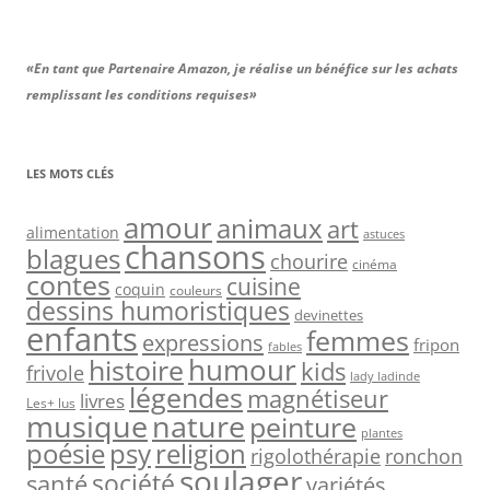
«En tant que Partenaire Amazon, je réalise un bénéfice sur les achats
remplissant les conditions requises»
LES MOTS CLÉS
amour
animaux
art
alimentation
astuces
chansons
blagues
chourire
cinéma
contes
cuisine
coquin
couleurs
dessins humoristiques
devinettes
enfants
femmes
expressions
fripon
fables
humour
histoire
kids
frivole
lady ladinde
légendes
magnétiseur
livres
Les+ lus
nature
musique
peinture
plantes
psy
religion
poésie
rigolothérapie
ronchon
soulager
société
santé
variétés