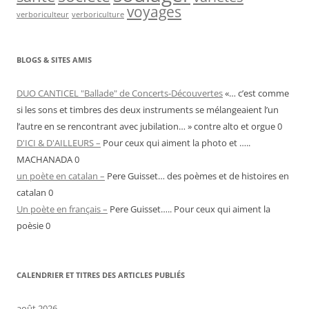
voyages
verboriculteur
verboriculture
BLOGS & SITES AMIS
DUO CANTICEL "Ballade" de Concerts-Découvertes
«… c’est comme
si les sons et timbres des deux instruments se mélangeaient l’un
l’autre en se rencontrant avec jubilation… » contre alto et orgue 0
D'ICI & D'AILLEURS –
Pour ceux qui aiment la photo et …..
MACHANADA 0
un poète en catalan –
Pere Guisset… des poèmes et de histoires en
catalan 0
Un poète en français –
Pere Guisset….. Pour ceux qui aiment la
poèsie 0
CALENDRIER ET TITRES DES ARTICLES PUBLIÉS
août 2026