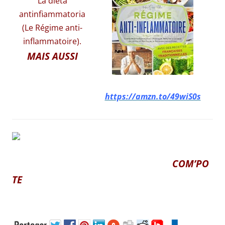
La dieta
antinfiammatoria
(Le Régime anti-
inflammatoire).
MAIS AUSSI
https://amzn.to/49wiS0s
COM’PO
TE