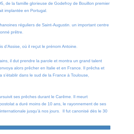
95, de la famille glorieuse de Godefroy de Bouillon premier
it implantée en Portugal.
Chanoines réguliers de Saint-Augustin. un important centre
rdonné prêtre.
ois d’Assise, où il reçut le prénom Antoine.
ains, il dut prendre la parole et montra un grand talent
’envoya alors prêcher en Italie et en France. Il prêcha et
a s’établir dans le sud de la France à Toulouse,
ursuivit ses prêches durant le Carême. Il meurt
 apostolat a duré moins de 10 ans, le rayonnement de ses
nternationale jusqu’à nos jours. Il fut canonisé dès le 30