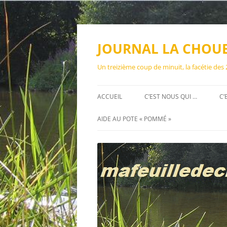
Aller
au
contenu
JOURNAL LA CHOU
Un treizième coup de minuit, la facétie des
ACCUEIL
C’EST NOUS QUI …
C’
AIDE AU POTE « POMMÉ »