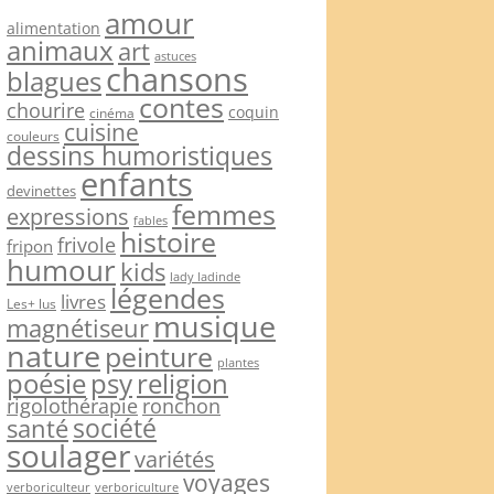
amour
alimentation
animaux
art
astuces
chansons
blagues
contes
chourire
coquin
cinéma
cuisine
couleurs
dessins humoristiques
enfants
devinettes
femmes
expressions
fables
histoire
frivole
fripon
humour
kids
lady ladinde
légendes
livres
Les+ lus
musique
magnétiseur
nature
peinture
plantes
psy
religion
poésie
rigolothérapie
ronchon
société
santé
soulager
variétés
voyages
verboriculteur
verboriculture