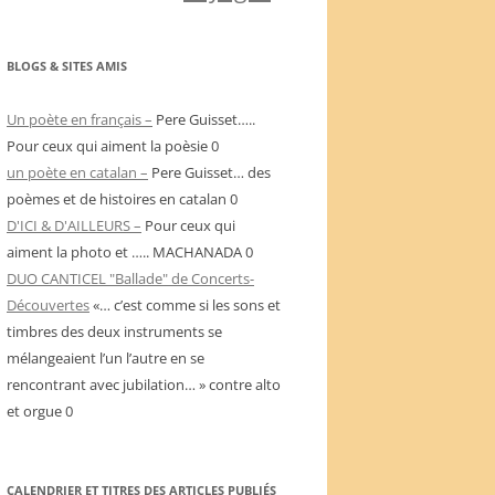
BLOGS & SITES AMIS
Un poète en français –
Pere Guisset…..
Pour ceux qui aiment la poèsie 0
un poète en catalan –
Pere Guisset… des
poèmes et de histoires en catalan 0
D'ICI & D'AILLEURS –
Pour ceux qui
aiment la photo et ….. MACHANADA 0
DUO CANTICEL "Ballade" de Concerts-
Découvertes
«… c’est comme si les sons et
timbres des deux instruments se
mélangeaient l’un l’autre en se
rencontrant avec jubilation… » contre alto
et orgue 0
CALENDRIER ET TITRES DES ARTICLES PUBLIÉS