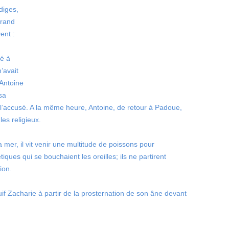
diges,
grand
ent :
é à
’avait
 Antoine
 sa
e l’accusé. A la même heure, Antoine, de retour à Padoue,
les religieux.
a mer, il vit venir une multitude de poissons pour
iques qui se bouchaient les oreilles; ils ne partirent
ion.
juif Zacharie à partir de la prosternation de son âne devant