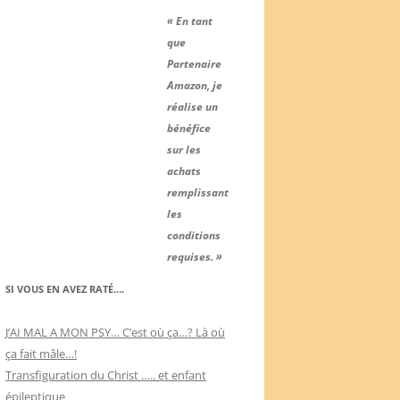
« En tant
que
Partenaire
Amazon, je
réalise un
bénéfice
sur les
achats
remplissant
les
conditions
requises. »
SI VOUS EN AVEZ RATÉ….
J’AI MAL A MON PSY… C’est où ça…? Là où
ça fait mâle…!
Transfiguration du Christ ….. et enfant
épileptique