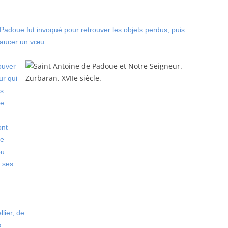
 Padoue fut invoqué pour retrouver les objets perdus, puis
exaucer un vœu.
ouver
ur qui
es
e.
ont
re
ou
s ses
lier, de
s