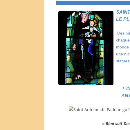
SAINT
LE P
Des mil
chaque 
monde q
une nic
statues
L’
AN
« Béni soit Di