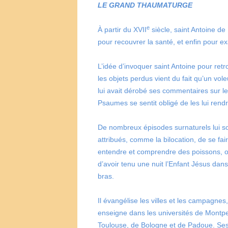
LE GRAND THAUMATURGE
e
À partir du
XVII
siècle, saint Antoine de
pour recouvrer la santé, et enfin pour 
L’idée d’invoquer saint Antoine pour retr
les objets perdus vient du fait qu’un vole
lui avait dérobé ses commentaires sur l
Psaumes se sentit obligé de les lui rendr
De nombreux épisodes surnaturels lui s
attribués, comme la bilocation, de se fai
entendre et comprendre des poissons, 
d’avoir tenu une nuit l’Enfant Jésus dan
bras.
Il évangélise les villes et les campagnes,
enseigne dans les universités de Montpel
Toulouse, de Bologne et de Padoue. Se