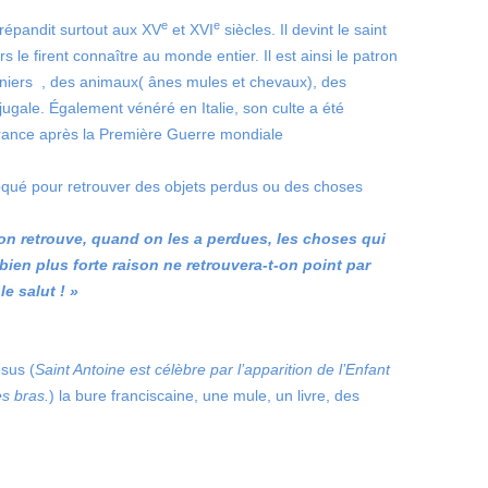
e
e
répandit surtout aux
XV
et
XVI
siècles. Il devint le saint
s le firent connaître au monde entier. Il est ainsi le patron
nniers , des animaux( ânes mules et chevaux), des
jugale. Également vénéré en Italie, son culte a été
France après la Première Guerre mondiale
nvoqué pour retrouver des objets perdus ou des choses
 on retrouve, quand on les a perdues, les choses qui
bien plus forte raison ne retrouvera-t-on point par
e salut ! »
ésus (
Saint Antoine est célèbre par l’apparition de l’Enfant
es bras.
) la bure franciscaine, une mule, un livre, des