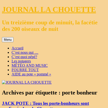
Aller
JOURNAL LA CHOUETTE
au
contenu
Un treizième coup de minuit, la facétie
des 200 oiseaux de nuit
Menu
Accueil
C’est nous qui …
C’est quoi pépé?
Les potagers
MÉTÉO AND MUSIC
FOURRE TOUT
AIDE au pote « pommé »
Archives par étiquette :
porte bonheur
JACK POTE : Tous les porte-bonheurs sont