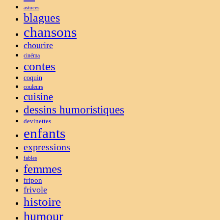
astuces
blagues
chansons
chourire
cinéma
contes
coquin
couleurs
cuisine
dessins humoristiques
devinettes
enfants
expressions
fables
femmes
fripon
frivole
histoire
humour