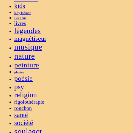
kids
lady ladinde
Les+ lus
livres
légendes
magnétiseur
musique
nature
peinture
plantes
poésie
psy
religion
rigolothérapie
ronchon
santé
société
soulager