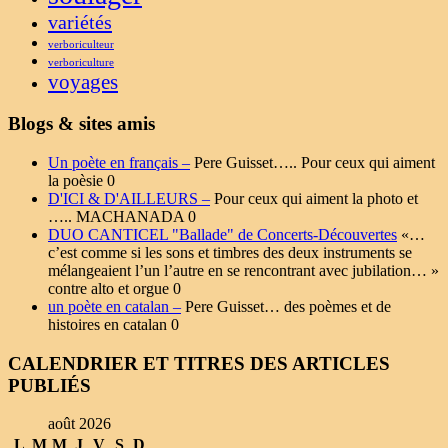
variétés
verboriculteur
verboriculture
voyages
Blogs & sites amis
Un poète en français –
Pere Guisset….. Pour ceux qui aiment
la poèsie 0
D'ICI & D'AILLEURS –
Pour ceux qui aiment la photo et
….. MACHANADA 0
DUO CANTICEL "Ballade" de Concerts-Découvertes
«…
c’est comme si les sons et timbres des deux instruments se
mélangeaient l’un l’autre en se rencontrant avec jubilation… »
contre alto et orgue 0
un poète en catalan –
Pere Guisset… des poèmes et de
histoires en catalan 0
CALENDRIER ET TITRES DES ARTICLES
PUBLIÉS
août 2026
L
M
M
J
V
S
D