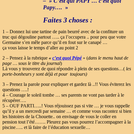
– » C’est qui PAPY … c’est quoi
Papy….
»
Faites 3 choses :
1 – Donnez lui une tartine de pain beurré avec de la confiture un
truc qui dégouline partout ….. ça l’occupera .. pour peu que votre
Germaine s’en mêle parce qu’il en fout sur le canapé …
ça vous laisse le temps d’aller au point 2
2 – Pensez à la rubrique
«
c’est quoi Pépé
» (
dans le menu haut de
page … sous le titre du journal
)
Là vous y trouverez de quoi répondre à plein de ses questions…(
les
porte-bonheurs y sont déjà et pour toujours)
3 – Prenez la parole pour expliquer et gardez là ..!! Vous éviterez les
questions ….!
4 – Courage le soleil tombe … ses parents ne vont pas tarder à le
récupérer….
5 – OUF PARTI…..! Vous réjouissez pas si vite … je vous rappelle
qu’il y a un mercredi par semaine … et comme vous racontez si bien
les histoires de la Chouette.. on envisage de vous le coller en
pension tout l’été……. Pleurez pas vous pourrez l’accompagner à la
piscine….. et là faire de l’éducation sexuelle…