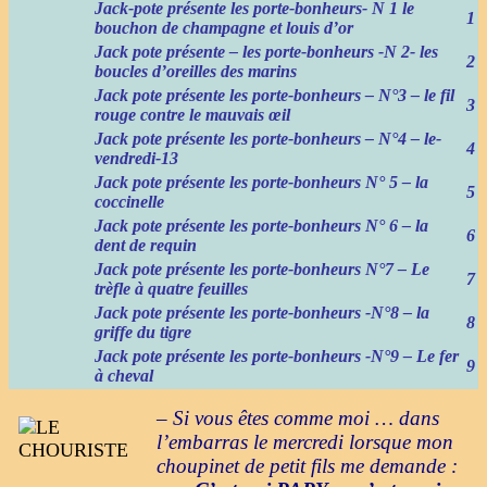
Jack-pote présente les porte-bonheurs- N 1 le
1
bouchon de champagne et louis d’or
Jack pote présente – les porte-bonheurs -N 2- les
2
boucles d’oreilles des marins
Jack pote présente les porte-bonheurs – N°3 – le fil
3
rouge contre le mauvais œil
Jack pote présente les porte-bonheurs – N°4 – le-
4
vendredi-13
Jack pote présente les porte-bonheurs N° 5 – la
5
coccinelle
Jack pote présente les porte-bonheurs N° 6 – la
6
dent de requin
Jack pote présente les porte-bonheurs N°7 – Le
7
trèfle à quatre feuilles
Jack pote présente les porte-bonheurs -N°8 – la
8
griffe du tigre
Jack pote présente les porte-bonheurs -N°9 – Le fer
9
à cheval
– Si vous êtes comme moi … dans
l’embarras le mercredi lorsque mon
choupinet de petit fils me demande :