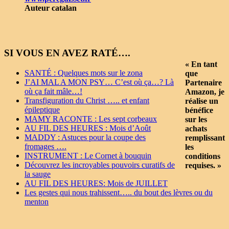
Auteur catalan
SI VOUS EN AVEZ RATÉ….
« En tant
SANTÉ : Quelques mots sur le zona
que
J’AI MAL A MON PSY… C’est où ça…? Là
Partenaire
où ça fait mâle…!
Amazon, je
Transfiguration du Christ ….. et enfant
réalise un
épileptique
bénéfice
MAMY RACONTE : Les sept corbeaux
sur les
AU FIL DES HEURES : Mois d’Août
achats
MADDY : Astuces pour la coupe des
remplissant
fromages ….
les
INSTRUMENT : Le Cornet à bouquin
conditions
Découvrez les incroyables pouvoirs curatifs de
requises. »
la sauge
AU FIL DES HEURES: Mois de JUILLET
Les gestes qui nous trahissent….. du bout des lèvres ou du
menton