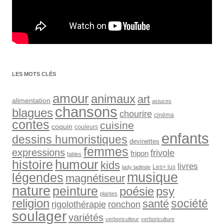
LES MOTS CLÉS
amour
animaux
art
alimentation
astuces
chansons
blagues
chourire
cinéma
contes
cuisine
coquin
couleurs
enfants
dessins humoristiques
devinettes
femmes
expressions
frivole
fripon
fables
humour
histoire
kids
livres
Les+ lus
lady ladinde
musique
légendes
magnétiseur
nature
peinture
psy
poésie
plantes
religion
société
santé
rigolothérapie
ronchon
soulager
variétés
verboriculteur
verboriculture