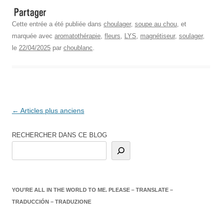
Cette entrée a été publiée dans
choulager
,
soupe au chou
, et
marquée avec
aromatothérapie
,
fleurs
,
LYS
,
magnétiseur
,
soulager
,
le
22/04/2025
par
choublanc
.
Navigation
←
Articles plus anciens
des
RECHERCHER DANS CE BLOG
articles
YOU’RE ALL IN THE WORLD TO ME. PLEASE – TRANSLATE –
TRADUCCIÓN – TRADUZIONE