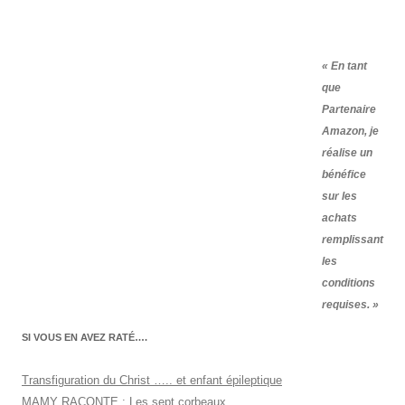
« En tant
que
Partenaire
Amazon, je
réalise un
bénéfice
sur les
achats
remplissant
les
conditions
requises. »
SI VOUS EN AVEZ RATÉ….
Transfiguration du Christ ….. et enfant épileptique
MAMY RACONTE : Les sept corbeaux