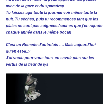
avec de la gaze et du sparadrap.
Tu laisses agir toute la journée voir même toute la
nuit. Tu sèches, puis tu recommences tant que les
plaies ne sont pas soignées.(saches que j’en rajoute
chaque année dans le même bocal)
C’est un Remède d’autrefois
…. Mais aujourd’hui
qu’en est-il..?
J’ai voulu pour vous tous, en savoir plus sur les
vertus de la fleur de lys