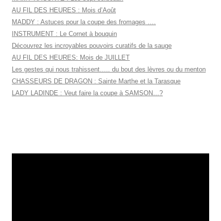
AU FIL DES HEURES : Mois d’Août
MADDY : Astuces pour la coupe des fromages ….
INSTRUMENT : Le Cornet à bouquin
Découvrez les incroyables pouvoirs curatifs de la sauge
AU FIL DES HEURES: Mois de JUILLET
Les gestes qui nous trahissent….. du bout des lèvres ou du menton
CHASSEURS DE DRAGON : Sainte Marthe et la Tarasque
LADY LADINDE : Veut faire la coupe à SAMSON…?