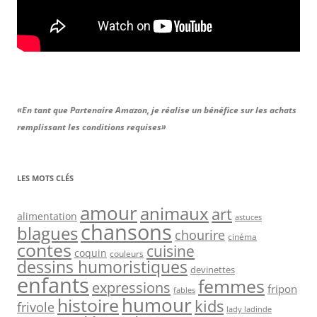
«En tant que Partenaire Amazon, je réalise un bénéfice sur les achats
remplissant les conditions requises»
LES MOTS CLÉS
amour
animaux
art
alimentation
astuces
chansons
blagues
chourire
cinéma
contes
cuisine
coquin
couleurs
dessins humoristiques
devinettes
enfants
femmes
expressions
fripon
fables
humour
histoire
kids
frivole
lady ladinde