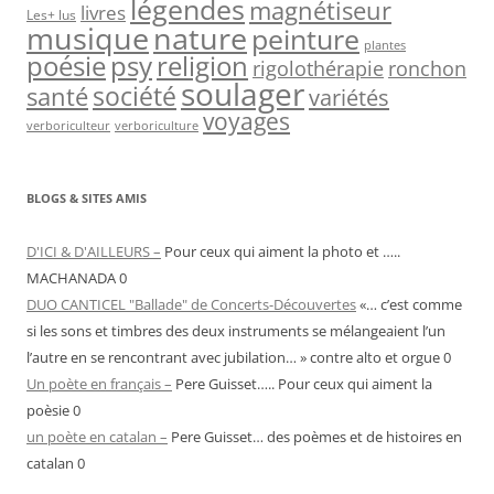
légendes
magnétiseur
livres
Les+ lus
musique
nature
peinture
plantes
psy
religion
poésie
rigolothérapie
ronchon
soulager
société
santé
variétés
voyages
verboriculteur
verboriculture
BLOGS & SITES AMIS
D'ICI & D'AILLEURS –
Pour ceux qui aiment la photo et …..
MACHANADA 0
DUO CANTICEL "Ballade" de Concerts-Découvertes
«… c’est comme
si les sons et timbres des deux instruments se mélangeaient l’un
l’autre en se rencontrant avec jubilation… » contre alto et orgue 0
Un poète en français –
Pere Guisset….. Pour ceux qui aiment la
poèsie 0
un poète en catalan –
Pere Guisset… des poèmes et de histoires en
catalan 0