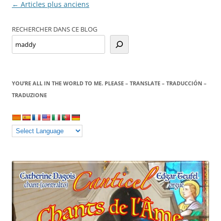
Navigation
←
Articles plus anciens
des
RECHERCHER DANS CE BLOG
articles
YOU’RE ALL IN THE WORLD TO ME. PLEASE – TRANSLATE – TRADUCCIÓN –
TRADUZIONE