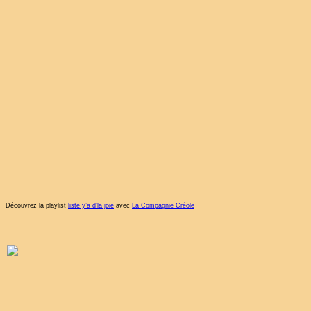
Découvrez la playlist
liste y’a d’la joie
avec
La Compagnie Créole