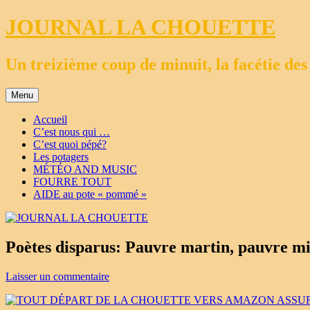
Aller
JOURNAL LA CHOUETTE
au
contenu
Un treizième coup de minuit, la facétie des
Menu
Accueil
C’est nous qui …
C’est quoi pépé?
Les potagers
MÉTÉO AND MUSIC
FOURRE TOUT
AIDE au pote « pommé »
Poètes disparus: Pauvre martin, pauvre m
Laisser un commentaire