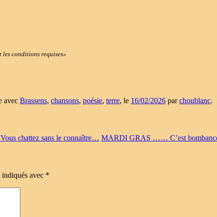
t les conditions requises»
ée avec
Brassens
,
chansons
,
poésie
,
terre
, le
16/02/2026
par
choublanc
.
chattez sans le connaître…
MARDI GRAS …… C’est bombance a
t indiqués avec
*