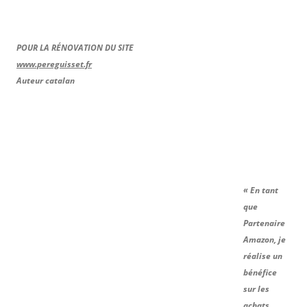
POUR LA RÉNOVATION DU SITE
www.pereguisset.fr
Auteur catalan
« En tant
que
Partenaire
Amazon, je
réalise un
bénéfice
sur les
achats