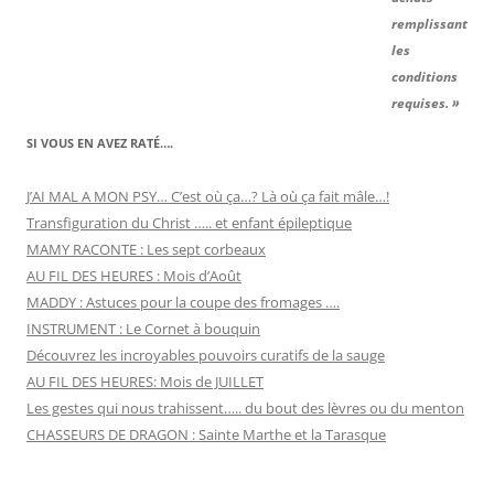
remplissant
les
conditions
requises. »
SI VOUS EN AVEZ RATÉ….
J’AI MAL A MON PSY… C’est où ça…? Là où ça fait mâle…!
Transfiguration du Christ ….. et enfant épileptique
MAMY RACONTE : Les sept corbeaux
AU FIL DES HEURES : Mois d’Août
MADDY : Astuces pour la coupe des fromages ….
INSTRUMENT : Le Cornet à bouquin
Découvrez les incroyables pouvoirs curatifs de la sauge
AU FIL DES HEURES: Mois de JUILLET
Les gestes qui nous trahissent….. du bout des lèvres ou du menton
CHASSEURS DE DRAGON : Sainte Marthe et la Tarasque