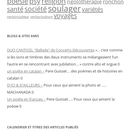
psy
religion
poésie
rigolothérapie
ronchon
soulager
société
santé
variétés
voyages
verboriculteur
verboriculture
BLOGS & SITES AMIS
DUO CANTICEL "Ballade" de Concerts-Découvertes
«… c’est comme
si les sons et timbres des deux instruments se mélangeaient l’un
l’autre en se rencontrant avec jubilation… » contre alto et orgue 0
un poète en catalan –
Pere Guisset… des poèmes et de histoires en
catalan 0
D'ICI & D'AILLEURS –
Pour ceux qui aiment la photo et …..
MACHANADA 0
Un poète en français –
Pere Guisset….. Pour ceux qui aiment la
poèsie 0
CALENDRIER ET TITRES DES ARTICLES PUBLIÉS