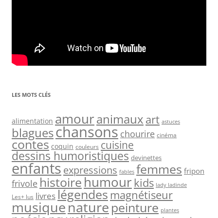
LES MOTS CLÉS
amour
animaux
art
alimentation
astuces
chansons
blagues
chourire
cinéma
contes
cuisine
coquin
couleurs
dessins humoristiques
devinettes
enfants
femmes
expressions
fripon
fables
humour
histoire
kids
frivole
lady ladinde
légendes
magnétiseur
livres
Les+ lus
nature
musique
peinture
plantes