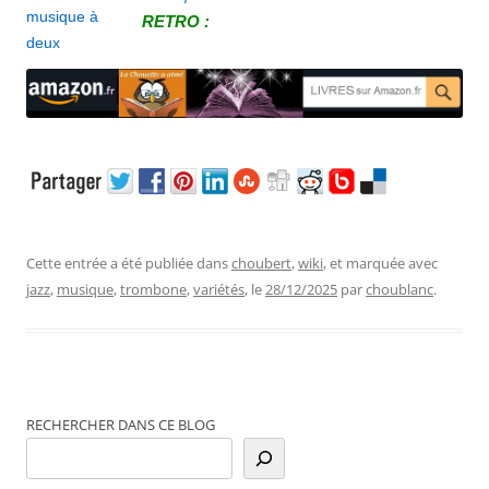
RETRO :
Cette entrée a été publiée dans
choubert
,
wiki
, et marquée avec
jazz
,
musique
,
trombone
,
variétés
, le
28/12/2025
par
choublanc
.
RECHERCHER DANS CE BLOG