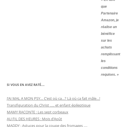
que
Partenaire
Amazon, je
réalise un
bénéfice
sur les
achats
remplissant
les
conditions
requises. »
SI VOUS EN AVEZ RATÉ….
J’AI MAL A MON PSY… C’est où ça…? Là où ça fait mâle…!
Transfiguration du Christ ….. et enfant épileptique
MAMY RACONTE : Les sept corbeaux
AU FIL DES HEURES : Mois d’Août
MADDY : Astuces pour la coupe des fromages ….