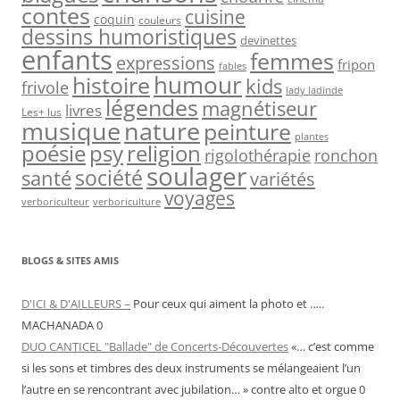
contes
cuisine
coquin
couleurs
dessins humoristiques
devinettes
enfants
femmes
expressions
fripon
fables
humour
histoire
kids
frivole
lady ladinde
légendes
magnétiseur
livres
Les+ lus
nature
musique
peinture
plantes
psy
religion
poésie
rigolothérapie
ronchon
soulager
société
santé
variétés
voyages
verboriculteur
verboriculture
BLOGS & SITES AMIS
D'ICI & D'AILLEURS –
Pour ceux qui aiment la photo et …..
MACHANADA 0
DUO CANTICEL "Ballade" de Concerts-Découvertes
«… c’est comme
si les sons et timbres des deux instruments se mélangeaient l’un
l’autre en se rencontrant avec jubilation… » contre alto et orgue 0