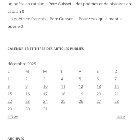
un poète en catalan –
Pere Guisset… des poèmes et de histoires en
catalan 0
Un poète en français –
Pere Guisset….. Pour ceux qui aiment la
poèsie 0
CALENDRIER ET TITRES DES ARTICLES PUBLIÉS
décembre 2025
L
M
M
J
V
S
D
1
2
3
4
5
6
7
8
9
10
11
12
13
14
15
16
17
18
19
20
21
22
23
24
25
26
27
28
29
30
31
« Nov
Jan »
ARCHIVES