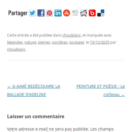
Cette entrée a été publiée dans
choublanc
, et marquée avec
légendes
,
nature
,
pierres
,
sorcières
,
soulager
, le
15/12/2025
par
choublanc
.
Navigation
←
G AIMÉ REDÉCOUVRE LA
PEINTURE ET POÉSIE : Le
des
BALLADE D’ADELINE
corbeau
→
articles
Laisser un commentaire
Votre adresse e-mail ne sera pas publiée.
Les champs