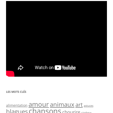
LES MOTS CLÉS
amour
animaux
art
alimentation
astuces
chansons
blagues
chourire
cinéma