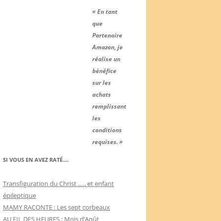
« En tant
que
Partenaire
Amazon, je
réalise un
bénéfice
sur les
achats
remplissant
les
conditions
requises. »
SI VOUS EN AVEZ RATÉ….
Transfiguration du Christ ….. et enfant
épileptique
MAMY RACONTE : Les sept corbeaux
AU FIL DES HEURES : Mois d’Août