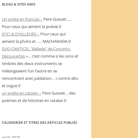
BLOGS & SITES AMIS
Un poète en français –
Pere Guisset…..
Pour ceux qui aiment la poèsie 0
D'ICI & D'AILLEURS –
Pour ceux qui
aiment la photo et ….. MACHANADA 0
DUO CANTICEL "Ballade" de Concerts-
Découvertes
«… c’est comme si les sons et
timbres des deux instruments se
mélangeaient l’un l’autre en se
rencontrant avec jubilation… » contre alto
et orgue 0
un poète en catalan –
Pere Guisset… des
poèmes et de histoires en catalan 0
CALENDRIER ET TITRES DES ARTICLES PUBLIÉS
août 2025