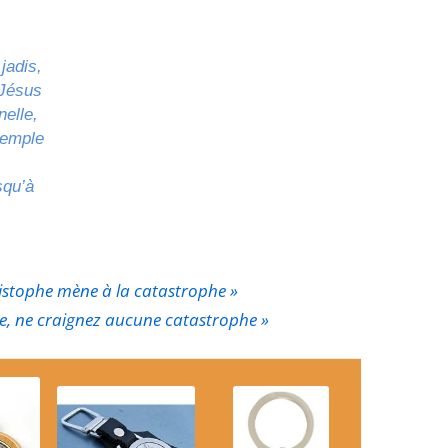
jadis,
 Jésus
nelle,
xemple
squ’à
hristophe mène à la catastrophe »
e, ne craignez aucune catastrophe »