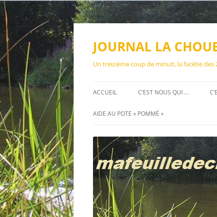
Aller
au
contenu
JOURNAL LA CHOU
Un treizième coup de minuit, la facétie des
ACCUEIL
C’EST NOUS QUI …
C’
AIDE AU POTE « POMMÉ »