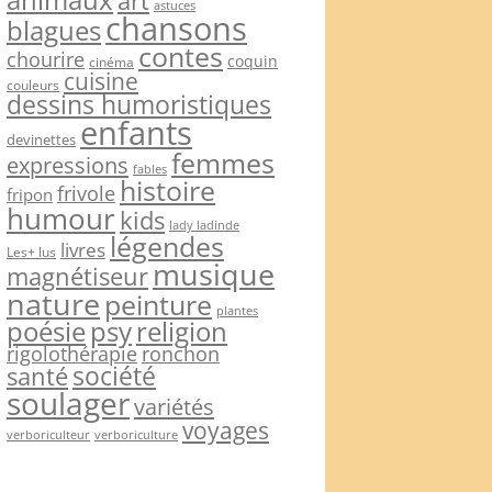
art
astuces
chansons
blagues
contes
chourire
coquin
cinéma
cuisine
couleurs
dessins humoristiques
enfants
devinettes
femmes
expressions
fables
histoire
frivole
fripon
humour
kids
lady ladinde
légendes
livres
Les+ lus
musique
magnétiseur
nature
peinture
plantes
psy
religion
poésie
rigolothérapie
ronchon
société
santé
soulager
variétés
voyages
verboriculteur
verboriculture