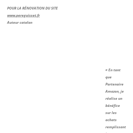
POUR LA RÉNOVATION DU SITE
www.pereguisset.fr
Auteur catalan
« En tant
que
Partenaire
Amazon, je
réalise un
bénéfice
sur les
achats
remplissant