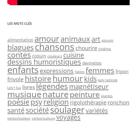
LES MOTS CLÉS
amour
animaux
art
alimentation
astuces
chansons
blagues
chourire
cinéma
contes
cuisine
coquin
couleurs
dessins humoristiques
devinettes
enfants
femmes
expressions
fripon
fables
humour
histoire
kids
frivole
lady ladinde
légendes
magnétiseur
livres
Les+ lus
nature
musique
peinture
plantes
psy
religion
poésie
rigolothérapie
ronchon
soulager
société
santé
variétés
voyages
verboriculteur
verboriculture