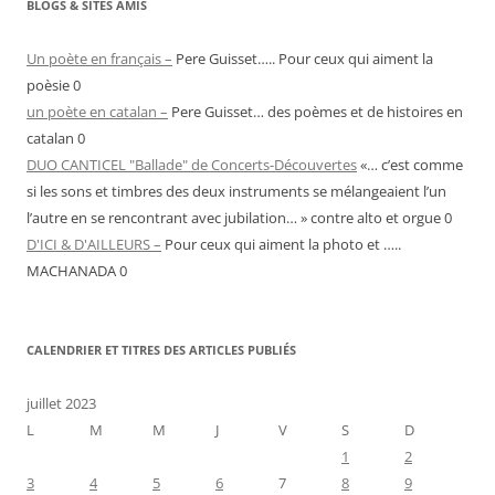
BLOGS & SITES AMIS
Un poète en français –
Pere Guisset….. Pour ceux qui aiment la
poèsie 0
un poète en catalan –
Pere Guisset… des poèmes et de histoires en
catalan 0
DUO CANTICEL "Ballade" de Concerts-Découvertes
«… c’est comme
si les sons et timbres des deux instruments se mélangeaient l’un
l’autre en se rencontrant avec jubilation… » contre alto et orgue 0
D'ICI & D'AILLEURS –
Pour ceux qui aiment la photo et …..
MACHANADA 0
CALENDRIER ET TITRES DES ARTICLES PUBLIÉS
juillet 2023
L
M
M
J
V
S
D
1
2
3
4
5
6
7
8
9