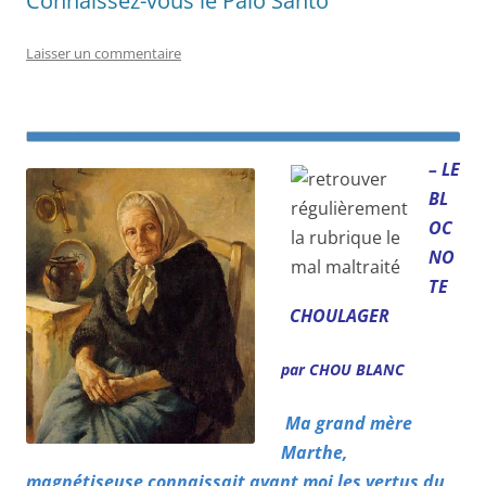
Connaissez-vous le Palo Santo
Laisser un commentaire
– LE
BL
OC
NO
TE
CHOULAGER
par CHOU BLANC
Ma grand mère
Marthe,
magnétiseuse connaissait avant moi les vertus du