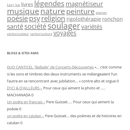
légendes
magnétiseur
livres
Les+ lus
musique
nature
peinture
plantes
psy
religion
poésie
rigolothérapie
ronchon
soulager
société
santé
variétés
voyages
verboriculteur
verboriculture
BLOGS & SITES AMIS
DUO CANTICEL "Ballade" de Concerts-Découvertes
«… c’est comme
si les sons et timbres des deux instruments se mélangeaient l’un
l’autre en se rencontrant avec jubilation… » contre alto et orgue 0
D'ICI & D'AILLEURS –
Pour ceux qui aiment la photo et …..
MACHANADA 0
Un poète en français –
Pere Guisset….. Pour ceux qui aiment la
poèsie 0
un poète en catalan –
Pere Guisset… des poèmes et de histoires en
catalan 0