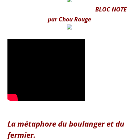
BLOC NOTE
par Chou Rouge
La métaphore du boulanger et du
fermier.