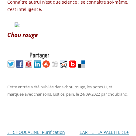
Connaître autrui n’est que science ; se connaître soi-même,
c’est intelligence.
Chou rouge
Cette entrée a été publiée dans
chou rouge
,
les potes H
, et
marquée avec
chansons
,
Justice
,
pain
, le
24/09/2022
par
choublanc
.
Navigation
←
CHOUCALINE: Purification
L’ART ET LA PALETTE : Le