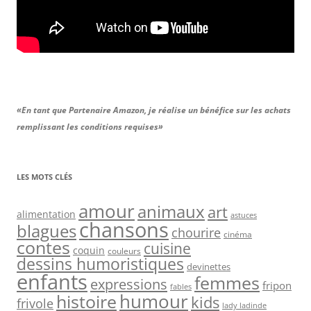
«En tant que Partenaire Amazon, je réalise un bénéfice sur les achats
remplissant les conditions requises»
LES MOTS CLÉS
amour
animaux
art
alimentation
astuces
chansons
blagues
chourire
cinéma
contes
cuisine
coquin
couleurs
dessins humoristiques
devinettes
enfants
femmes
expressions
fripon
fables
humour
histoire
kids
frivole
lady ladinde