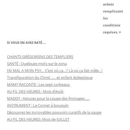
achats
remplissant
les
conditions
requises. »
SI VOUS EN AVEZ RATÉ….
CHANTS GRÉGORIENS DES TEMPLIERS
SANTÉ : Quelques mots sur le zona
J’AI MAL A MON PSY… C’est où ça…? Là où ça fait mâle…!
Transfiguration du Christ ….. et enfant épileptique
MAMY RACONTE : Les sept corbeaux
AU FIL DES HEURES : Mois d’Août
MADDY : Astuces pour la coupe des fromages ….
INSTRUMENT : Le Cornet à bouquin
Découvrez les incroyables pouvoirs curatifs de la sauge
AU FIL DES HEURES: Mois de JUILLET