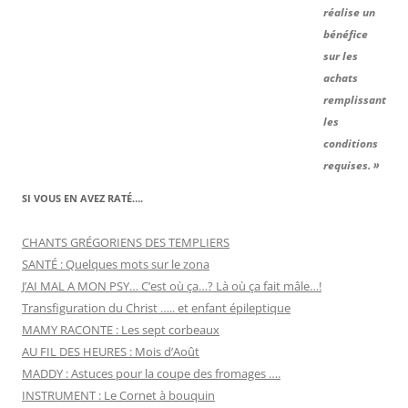
réalise un
bénéfice
sur les
achats
remplissant
les
conditions
requises. »
SI VOUS EN AVEZ RATÉ….
CHANTS GRÉGORIENS DES TEMPLIERS
SANTÉ : Quelques mots sur le zona
J’AI MAL A MON PSY… C’est où ça…? Là où ça fait mâle…!
Transfiguration du Christ ….. et enfant épileptique
MAMY RACONTE : Les sept corbeaux
AU FIL DES HEURES : Mois d’Août
MADDY : Astuces pour la coupe des fromages ….
INSTRUMENT : Le Cornet à bouquin