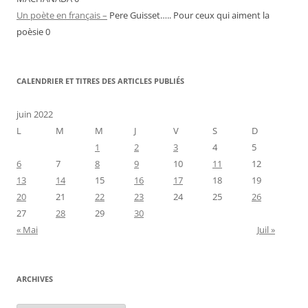
Un poète en français –
Pere Guisset….. Pour ceux qui aiment la
poèsie 0
CALENDRIER ET TITRES DES ARTICLES PUBLIÉS
juin 2022
L
M
M
J
V
S
D
1
2
3
4
5
6
7
8
9
10
11
12
13
14
15
16
17
18
19
20
21
22
23
24
25
26
27
28
29
30
« Mai
Juil »
ARCHIVES
Archives