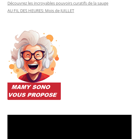
Découvrez les incroyables pouvoirs curatifs de la sauge
AU FIL DES HEURES: Mois de JUILLET