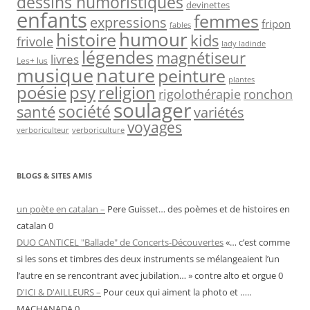
dessins humoristiques
devinettes
enfants
femmes
expressions
fripon
fables
humour
histoire
kids
frivole
lady ladinde
légendes
magnétiseur
livres
Les+ lus
musique
nature
peinture
plantes
psy
religion
poésie
rigolothérapie
ronchon
soulager
société
santé
variétés
voyages
verboriculteur
verboriculture
BLOGS & SITES AMIS
un poète en catalan –
Pere Guisset… des poèmes et de histoires en
catalan 0
DUO CANTICEL "Ballade" de Concerts-Découvertes
«… c’est comme
si les sons et timbres des deux instruments se mélangeaient l’un
l’autre en se rencontrant avec jubilation… » contre alto et orgue 0
D'ICI & D'AILLEURS –
Pour ceux qui aiment la photo et …..
MACHANADA 0