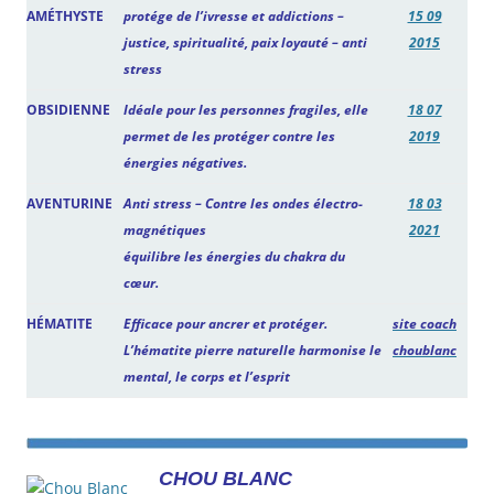
AMÉTHYSTE
protége de l’ivresse et addictions –
15 09
justice, spiritualité, paix loyauté – anti
2015
stress
OBSIDIENNE
Idéale pour les personnes fragiles, elle
18 07
permet de les protéger contre les
2019
énergies négatives.
AVENTURINE
Anti stress – Contre les ondes électro-
18 03
magnétiques
2021
équilibre les énergies du chakra du
cœur.
HÉMATITE
Efficace pour ancrer et protéger.
site coach
L’hématite pierre naturel
le harmonise le
choublanc
mental, le corps et l’esprit
CHOU BLANC