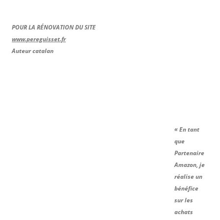
POUR LA RÉNOVATION DU SITE
www.pereguisset.fr
Auteur catalan
« En tant
que
Partenaire
Amazon, je
réalise un
bénéfice
sur les
achats