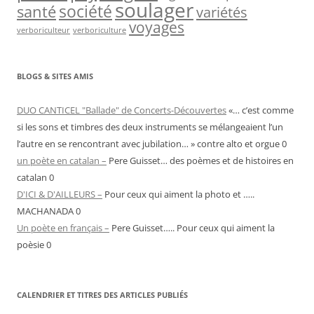
soulager
société
santé
variétés
voyages
verboriculteur
verboriculture
BLOGS & SITES AMIS
DUO CANTICEL "Ballade" de Concerts-Découvertes
«… c’est comme
si les sons et timbres des deux instruments se mélangeaient l’un
l’autre en se rencontrant avec jubilation… » contre alto et orgue 0
un poète en catalan –
Pere Guisset… des poèmes et de histoires en
catalan 0
D'ICI & D'AILLEURS –
Pour ceux qui aiment la photo et …..
MACHANADA 0
Un poète en français –
Pere Guisset….. Pour ceux qui aiment la
poèsie 0
CALENDRIER ET TITRES DES ARTICLES PUBLIÉS