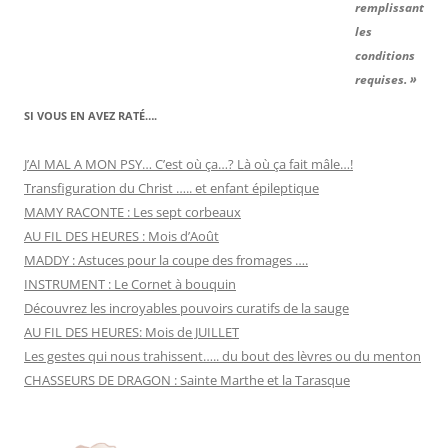
remplissant
les
conditions
requises. »
SI VOUS EN AVEZ RATÉ….
J’AI MAL A MON PSY… C’est où ça…? Là où ça fait mâle…!
Transfiguration du Christ ….. et enfant épileptique
MAMY RACONTE : Les sept corbeaux
AU FIL DES HEURES : Mois d’Août
MADDY : Astuces pour la coupe des fromages ….
INSTRUMENT : Le Cornet à bouquin
Découvrez les incroyables pouvoirs curatifs de la sauge
AU FIL DES HEURES: Mois de JUILLET
Les gestes qui nous trahissent….. du bout des lèvres ou du menton
CHASSEURS DE DRAGON : Sainte Marthe et la Tarasque