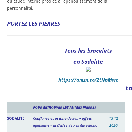
quiétude interne propice à l’épanouissement de la
personnalité.
PORTEZ LES PIERRES
Tous les bracelets
en Sodalite
https://amzn.to/2tNpMwc
ht
POUR RETROUVER LES AUTRES PIERRES
SODALITE
Confiance et estime de soi. – effets
15 12
apaisants – maîtrise de nos émotions.
2020