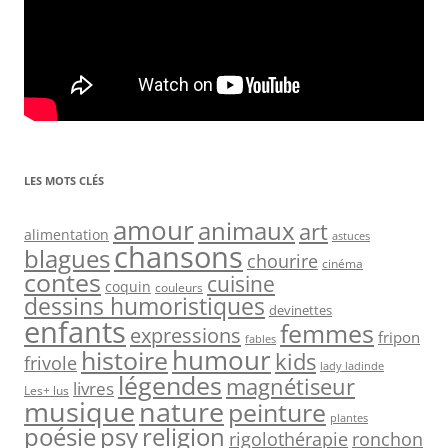
LES MOTS CLÉS
amour
animaux
art
alimentation
astuces
chansons
blagues
chourire
cinéma
contes
cuisine
coquin
couleurs
dessins humoristiques
devinettes
enfants
femmes
expressions
fripon
fables
humour
histoire
kids
frivole
lady ladinde
légendes
magnétiseur
livres
Les+ lus
nature
musique
peinture
plantes
psy
religion
poésie
rigolothérapie
ronchon