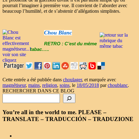
pourrait l’imaginer à première vue. Il convient de l’aborder avec
beaucoup l’humilité, et de s’abstenir d’allégations simplistes.
Chou Blanc
RETRO : C’est du même
tabac…..
Cette entrée a été publiée dans
choulager
, et marquée avec
magnétiseur
,
mains
,
religion
,
soins
, le
18/05/2018
par
choublanc
.
RECHERCHER DANS CE BLOG
You’re all in the world to me. PLEASE –
TRANSLATE – TRADUCCIÓN – TRADUZIONE