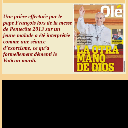
Une prière effectuée par le
pape François lors de la messe
de Pentecôte 2013 sur un
jeune malade a été interprétée
comme une séance
d’exorcisme, ce qu’a
formellement démenti le
Vatican mardi.