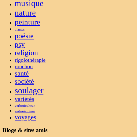
musique
nature
peinture
plantes
poésie
psy
religion
rigolothérapie
ronchon
santé
société
soulager
variétés
verboriculteur
verboriculture
voyages
Blogs & sites amis