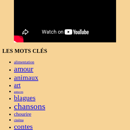
LES MOTS CLÉS
alimentation
amour
animaux
art
astuces
blagues
chansons
chourire
cinéma
contes