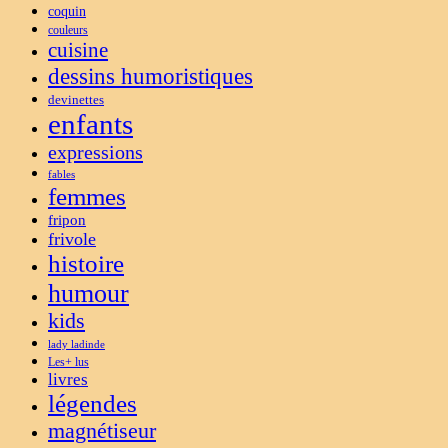
coquin
couleurs
cuisine
dessins humoristiques
devinettes
enfants
expressions
fables
femmes
fripon
frivole
histoire
humour
kids
lady ladinde
Les+ lus
livres
légendes
magnétiseur