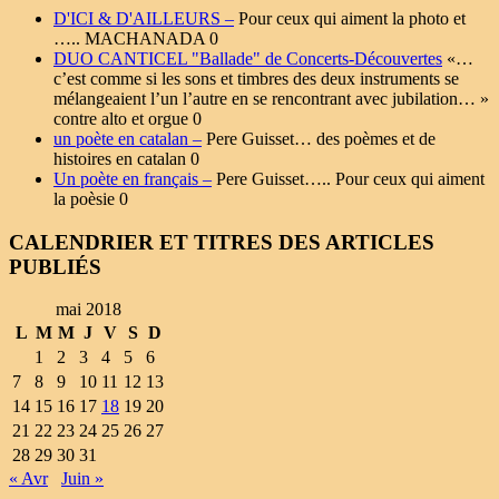
D'ICI & D'AILLEURS –
Pour ceux qui aiment la photo et
….. MACHANADA 0
DUO CANTICEL "Ballade" de Concerts-Découvertes
«…
c’est comme si les sons et timbres des deux instruments se
mélangeaient l’un l’autre en se rencontrant avec jubilation… »
contre alto et orgue 0
un poète en catalan –
Pere Guisset… des poèmes et de
histoires en catalan 0
Un poète en français –
Pere Guisset….. Pour ceux qui aiment
la poèsie 0
CALENDRIER ET TITRES DES ARTICLES
PUBLIÉS
mai 2018
L
M
M
J
V
S
D
1
2
3
4
5
6
7
8
9
10
11
12
13
14
15
16
17
18
19
20
21
22
23
24
25
26
27
28
29
30
31
« Avr
Juin »