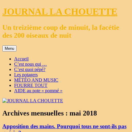
Aller
JOURNAL LA CHOUETTE
au
contenu
Un treizième coup de minuit, la facétie
des 200 oiseaux de nuit
Menu
Accueil
C’est nous qui …
C’est quoi pépé?
Les potagers
MÉTÉO AND MUSIC
FOURRE TOUT
AIDE au pote « pommé »
Archives mensuelles :
mai 2018
Apposition des mains. Pourquoi tous ne sont-ils pas