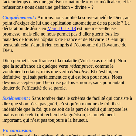
facteur temps dans une guérison « naturelle » ou « médicale », et le
refuserions-nous dans une guérison « divine » ?
Cinquièmement :
Aurions-nous oublié la souveraineté de Dieu, au
point d’exiger de lui une application automatique de sa parole ? La
déclaration de Jésus en
Marc 16.17-18
est une merveilleuse
promesse, mais elle ne nous permet pas d’aller guérir
tous
les
malades de tous les hôpitaux de France et de Navarre ! Celui qui
penserait cela n’aurait rien compris à l’économie du Royaume de
Dieu.
Dieu permet la souffrance et la maladie (Voir le cas de Job). Non
que la souffrance ait quelque vertu
rédemptrice
,
comme le
voudraient certains, mais une vertu
éducative
.
Et c’est lui, en
définitive, qui sait parfaitement ce qui est bon pour nous. Nous
devons accepter que Dieu dise parfois « non », sans pour autant
douter de l’efficacité de sa parole.
Sixièmement :
Sans tomber dans le schéma de facilité qui consiste à
dire que si on n’est pas guéri, c’est qu’on manque de foi, il est
indéniable que la foi, que ce soit de la part de celui qui impose les
mains ou de celui qui recherche la guérison, est un élément
important, qui n’est pas toujours à la hauteur.
En conclusion:
Le problème de la guérison divine n’est pas aussi simple qu’on