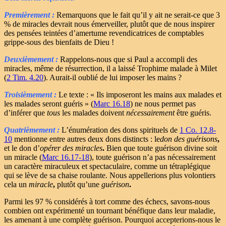
Premièrement :
Remarquons que le fait qu’il y ait ne serait-ce que 3
% de miracles devrait nous émerveiller, plutôt que de nous inspirer
des pensées teintées d’amertume revendicatrices de comptables
grippe-sous des bienfaits de Dieu !
Deuxièmement :
Rappelons-nous que si Paul a accompli des
miracles, même de résurrection, il a laissé Trophime malade à Milet
(
2 Tim. 4.20
). Aurait-il oublié de lui imposer les mains ?
Troisièmement :
Le texte : « Ils imposeront les mains aux malades et
les malades seront guéris » (
Marc 16.18
) ne nous permet pas
d’inférer que
tous
les malades doivent
nécessairement
être guéris.
Quatrièmement :
L’énumération des dons spirituels de
1 Co. 12.8-
10
mentionne entre autres deux dons distincts : le
don des guérisons
,
et le don d’
opérer des miracles
.
Bien que toute guérison divine soit
un miracle (
Marc 16.17-18
), toute guérison n’a pas nécessairement
un caractère miraculeux et spectaculaire, comme un tétraplégique
qui se lève de sa chaise roulante. Nous appellerions plus volontiers
cela un
miracle
,
plutôt qu’une
guérison
.
Parmi les 97 % considérés à tort comme des échecs, savons-nous
combien ont expérimenté un tournant bénéfique dans leur maladie,
les amenant à une complète guérison. Pourquoi accepterions-nous le