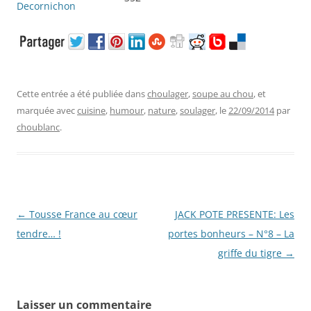
Cette entrée a été publiée dans
choulager
,
soupe au chou
, et
marquée avec
cuisine
,
humour
,
nature
,
soulager
, le
22/09/2014
par
choublanc
.
Navigation
←
Tousse France au cœur
JACK POTE PRESENTE: Les
des
tendre… !
portes bonheurs – N°8 – La
articles
griffe du tigre
→
Laisser un commentaire