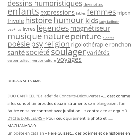
dessins humoristiques
devinettes
enfants
femmes
expressions
fripon
fables
humour
histoire
kids
frivole
lady ladinde
légendes
magnétiseur
livres
Les+ lus
nature
musique
peinture
plantes
psy
religion
poésie
rigolothérapie
ronchon
soulager
société
santé
variétés
voyages
verboriculteur
verboriculture
BLOGS & SITES AMIS
DUO CANTICEL "Ballade" de Concerts-Découvertes
«… c’est comme
si les sons et timbres des deux instruments se mélangeaient l’un
l’autre en se rencontrant avec jubilation… » contre alto et orgue 0
D'ICI & D'AILLEURS –
Pour ceux qui aiment la photo et …..
MACHANADA 0
un poète en catalan –
Pere Guisset… des poèmes et de histoires en