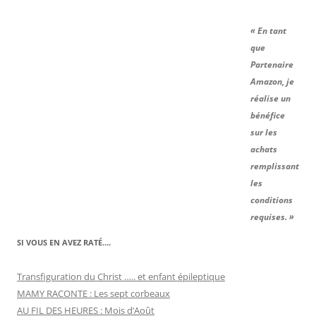
« En tant
que
Partenaire
Amazon, je
réalise un
bénéfice
sur les
achats
remplissant
les
conditions
requises. »
SI VOUS EN AVEZ RATÉ….
Transfiguration du Christ ….. et enfant épileptique
MAMY RACONTE : Les sept corbeaux
AU FIL DES HEURES : Mois d’Août