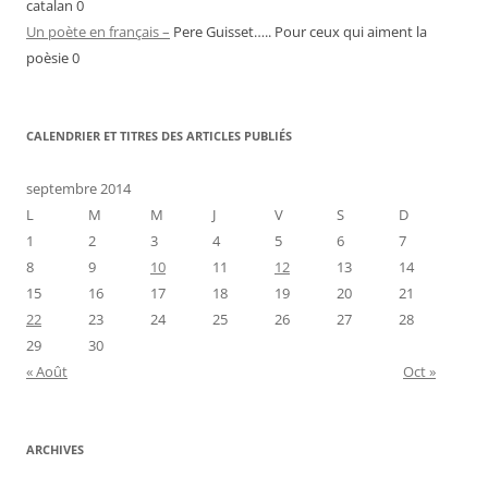
catalan 0
Un poète en français –
Pere Guisset….. Pour ceux qui aiment la
poèsie 0
CALENDRIER ET TITRES DES ARTICLES PUBLIÉS
septembre 2014
L
M
M
J
V
S
D
1
2
3
4
5
6
7
8
9
10
11
12
13
14
15
16
17
18
19
20
21
22
23
24
25
26
27
28
29
30
« Août
Oct »
ARCHIVES