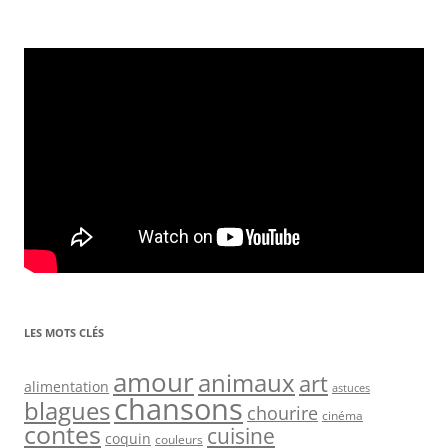
LES MOTS CLÉS
amour
animaux
art
alimentation
astuces
chansons
blagues
chourire
cinéma
contes
cuisine
coquin
couleurs