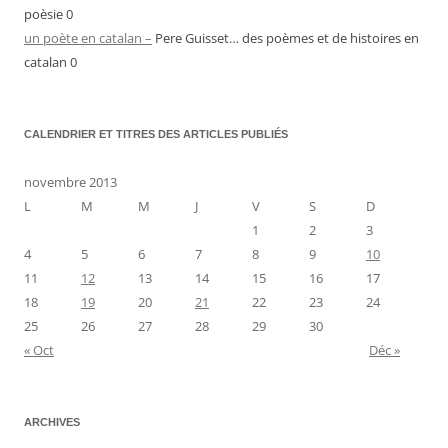
poèsie 0
un poète en catalan –
Pere Guisset… des poèmes et de histoires en
catalan 0
CALENDRIER ET TITRES DES ARTICLES PUBLIÉS
novembre 2013
L
M
M
J
V
S
D
1
2
3
4
5
6
7
8
9
10
11
12
13
14
15
16
17
18
19
20
21
22
23
24
25
26
27
28
29
30
« Oct
Déc »
ARCHIVES