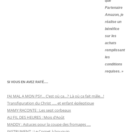
que
Partenaire
Amazon, je
réalise un
bénéfice
sur les
achats
remplissant
les
conditions
requises. »
SI VOUS EN AVEZ RATÉ….
J’AI MAL A MON PSY… C’est où ça…? Là où ça fait mâle…!
Transfiguration du Christ ….. et enfant épileptique
MAMY RACONTE : Les sept corbeaux
AU FIL DES HEURES : Mois d’Août
MADDY : Astuces pour la coupe des fromages ….
INSTRUMENT : Le Cornet à bouquin