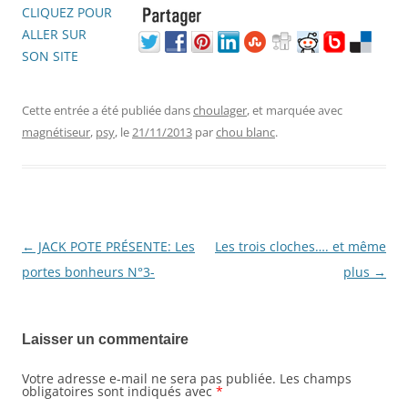
Cette entrée a été publiée dans
choulager
, et marquée avec
magnétiseur
,
psy
, le
21/11/2013
par
chou blanc
.
←
JACK POTE PRÉSENTE: Les
Les trois cloches…. et même
Navigation
portes bonheurs N°3-
plus
→
des
articles
Laisser un commentaire
Votre adresse e-mail ne sera pas publiée.
Les champs
obligatoires sont indiqués avec
*