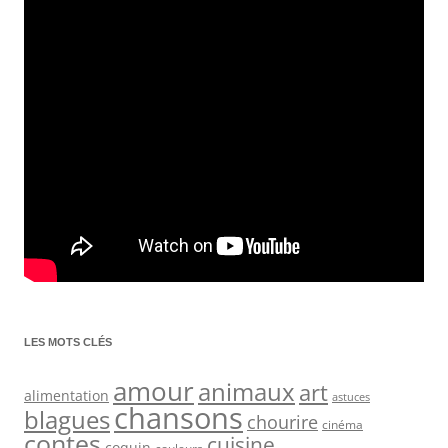
LES MOTS CLÉS
amour
animaux
art
alimentation
astuces
chansons
blagues
chourire
cinéma
contes
cuisine