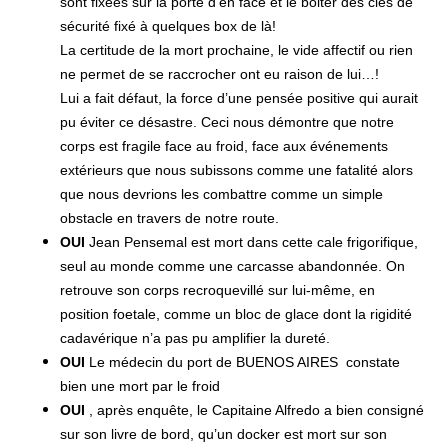
sont fixées sur la porte d’en face et le boiter des clés de
sécurité fixé à quelques box de là!
La certitude de la mort prochaine, le vide affectif ou rien
ne permet de se raccrocher ont eu raison de lui…!
Lui a fait défaut, la force d’une pensée positive qui aurait
pu éviter ce désastre. Ceci nous démontre que notre
corps est fragile face au froid, face aux événements
extérieurs que nous subissons comme une fatalité alors
que nous devrions les combattre comme un simple
obstacle en travers de notre route.
OUI
Jean Pensemal est mort dans cette cale frigorifique,
seul au monde comme une carcasse abandonnée. On
retrouve son corps recroquevillé sur lui-même, en
position foetale, comme un bloc de glace dont la rigidité
cadavérique n’a pas pu amplifier la dureté.
OUI
Le médecin du port de BUENOS AIRES constate
bien une mort par le froid
OUI
, après enquête
, le Capitaine Alfredo a bien consigné
sur son livre de bord, qu’un docker est mort sur son