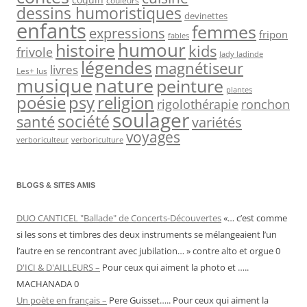
coquin
couleurs
dessins humoristiques
devinettes
enfants
femmes
expressions
fripon
fables
humour
histoire
kids
frivole
lady ladinde
légendes
magnétiseur
livres
Les+ lus
nature
musique
peinture
plantes
psy
religion
poésie
rigolothérapie
ronchon
soulager
société
santé
variétés
voyages
verboriculteur
verboriculture
BLOGS & SITES AMIS
DUO CANTICEL "Ballade" de Concerts-Découvertes
«… c’est comme
si les sons et timbres des deux instruments se mélangeaient l’un
l’autre en se rencontrant avec jubilation… » contre alto et orgue 0
D'ICI & D'AILLEURS –
Pour ceux qui aiment la photo et …..
MACHANADA 0
Un poète en français –
Pere Guisset….. Pour ceux qui aiment la