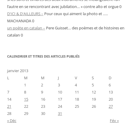
l’autre en se rencontrant avec jubilation… » contre alto et orgue 0
D'ICI & D'AILLEURS –
Pour ceux qui aiment la photo et …..
MACHANADA 0
un poète en catalan –
Pere Guisset… des poèmes et de histoires en
catalan 0
CALENDRIER ET TITRES DES ARTICLES PUBLIÉS
janvier 2013
L
M
M
J
V
S
D
1
2
3
4
5
6
7
8
9
10
11
12
13
14
15
16
17
18
19
20
21
22
23
24
25
26
27
28
29
30
31
« Déc
Fév »