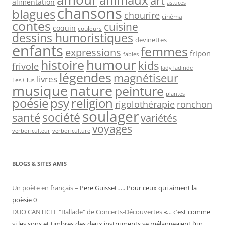
art
alimentation
astuces
chansons
blagues
chourire
cinéma
contes
cuisine
coquin
couleurs
dessins humoristiques
devinettes
enfants
femmes
expressions
fripon
fables
humour
histoire
kids
frivole
lady ladinde
légendes
magnétiseur
livres
Les+ lus
musique
nature
peinture
plantes
psy
religion
poésie
rigolothérapie
ronchon
soulager
société
santé
variétés
voyages
verboriculteur
verboriculture
BLOGS & SITES AMIS
Un poète en français –
Pere Guisset….. Pour ceux qui aiment la
poèsie 0
DUO CANTICEL "Ballade" de Concerts-Découvertes
«… c’est comme
si les sons et timbres des deux instruments se mélangeaient l’un