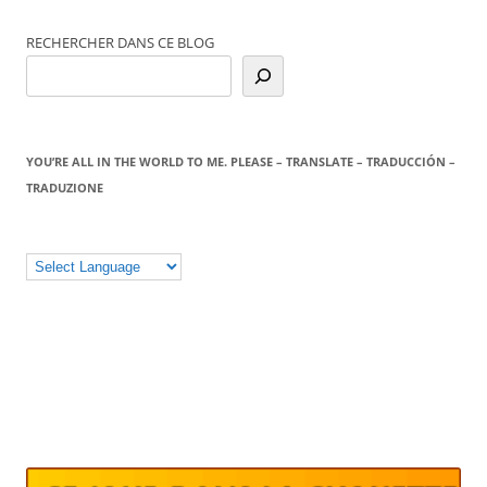
des
RECHERCHER DANS CE BLOG
articles
YOU’RE ALL IN THE WORLD TO ME. PLEASE – TRANSLATE – TRADUCCIÓN –
TRADUZIONE