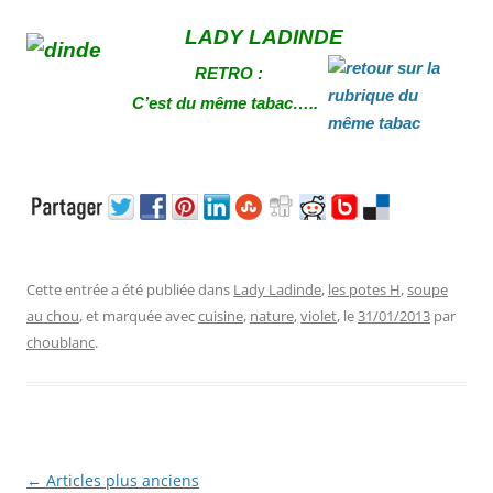
LADY LADINDE
RETRO :
C’est du même tabac…..
Cette entrée a été publiée dans
Lady Ladinde
,
les potes H
,
soupe
au chou
, et marquée avec
cuisine
,
nature
,
violet
, le
31/01/2013
par
choublanc
.
Navigation
←
Articles plus anciens