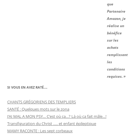
que
Partenaire
Amazon, je
réalise un
bénéfice
sur les
achats
remplissant
les
conditions
requises. »
SI VOUS EN AVEZ RATÉ….
CHANTS GRÉGORIENS DES TEMPLIERS
SANTÉ : Quelques mots sur le zona
J’AI MAL A MON PSY… C’est où ça…? Là où ça fait mâle…!
Transfiguration du Christ ….. et enfant épileptique
MAMY RACONTE : Les sept corbeaux