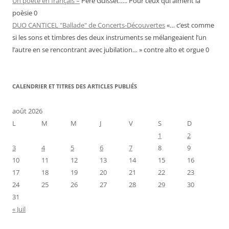
Un poète en français –
Pere Guisset….. Pour ceux qui aiment la
poèsie 0
DUO CANTICEL "Ballade" de Concerts-Découvertes
«… c’est comme
si les sons et timbres des deux instruments se mélangeaient l’un
l’autre en se rencontrant avec jubilation… » contre alto et orgue 0
CALENDRIER ET TITRES DES ARTICLES PUBLIÉS
août 2026
L
M
M
J
V
S
D
1
2
3
4
5
6
7
8
9
10
11
12
13
14
15
16
17
18
19
20
21
22
23
24
25
26
27
28
29
30
31
« Juil