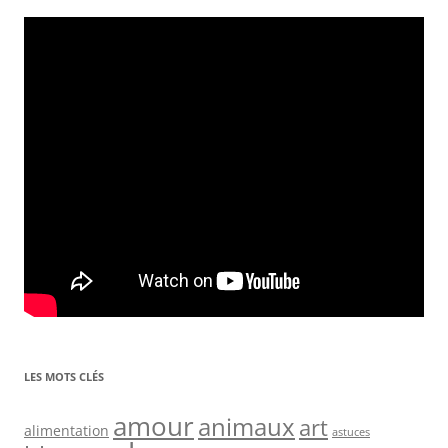
LES MOTS CLÉS
amour
animaux
art
alimentation
astuces