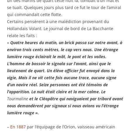
un des marins de quart cette nuit là, tombait d’un mât et
se tuait. Quelques jours plus tard ce fut le tour de l’amiral
qui commandait cette flotte.
Certains pensèrent à une malédiction provenant du
Hollandais Volant. Le journal de bord de La Bacchante
relate les faits :
«
Quatre heures du matin, un brick passa sur notre avant, à
environ trois cents mètres, le cap vers nous. Une étrange
lumière rouge éclairait le mât, le pont et les voiles.
L’homme de bossoir le signala sur l’avant, ainsi que le
lieutenant de quart. Un élève officier fut envoyé dans la
vigie, Mais il ne vit cette fois aucune trace, aucune signe
d’un navire réel. Seize personnes ont été témoins de
l’apparition. La nuit était claire et la mer calme. Le
Tourmaline
et le Cléopâtre qui naviguaient par tribord avant
nous demandèrent par signaux si nous avions vu l’étrange
lumière rouge ».
–
En 1887
par l’équipage de l’Orion, vaisseau américain