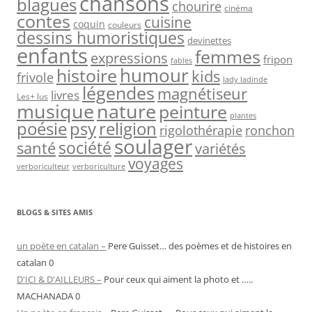
chansons
blagues
chourire
cinéma
contes
cuisine
coquin
couleurs
dessins humoristiques
devinettes
enfants
femmes
expressions
fripon
fables
humour
histoire
kids
frivole
lady ladinde
légendes
magnétiseur
livres
Les+ lus
nature
musique
peinture
plantes
psy
religion
poésie
rigolothérapie
ronchon
soulager
société
santé
variétés
voyages
verboriculteur
verboriculture
BLOGS & SITES AMIS
un poète en catalan –
Pere Guisset… des poèmes et de histoires en
catalan 0
D'ICI & D'AILLEURS –
Pour ceux qui aiment la photo et …..
MACHANADA 0