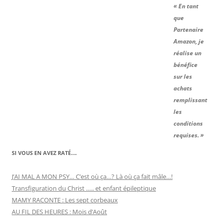
« En tant
que
Partenaire
Amazon, je
réalise un
bénéfice
sur les
achats
remplissant
les
conditions
requises. »
SI VOUS EN AVEZ RATÉ….
J’AI MAL A MON PSY… C’est où ça…? Là où ça fait mâle…!
Transfiguration du Christ ….. et enfant épileptique
MAMY RACONTE : Les sept corbeaux
AU FIL DES HEURES : Mois d’Août