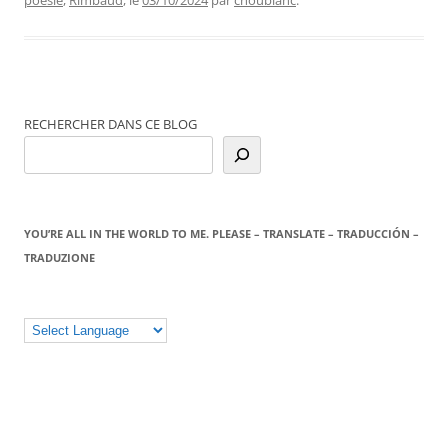
poésie
,
Rimbaud
, le
03/10/2024
par
choublanc
.
RECHERCHER DANS CE BLOG
YOU’RE ALL IN THE WORLD TO ME. PLEASE – TRANSLATE – TRADUCCIÓN –
TRADUZIONE