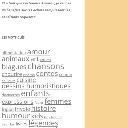
«En tant que Partenaire Amazon, je réalise
un bénéfice sur les achats remplissant les
conditions requises»
LES MOTS CLÉS
amour
alimentation
animaux
art
astuces
chansons
blagues
contes
chourire
coquin
cinéma
cuisine
couleurs
dessins humoristiques
enfants
devinettes
femmes
expressions
fables
histoire
frivole
fripon
humour
kids
lady ladinde
légendes
livres
Les+ lus