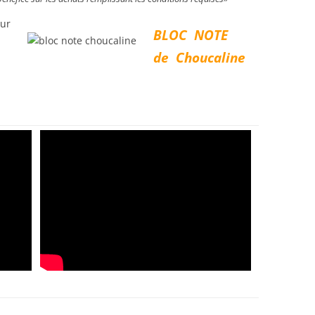
BLO
C N
OTE
de Choucaline