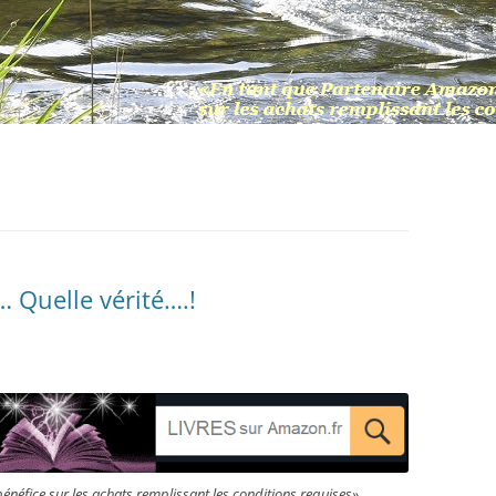
… Quelle vérité….!
bénéfice sur les achats remplissant les conditions requises»