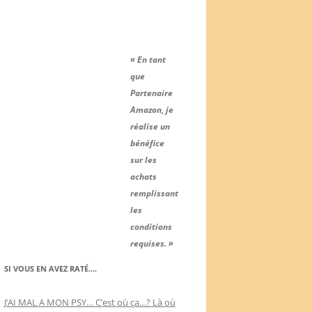
« En tant
que
Partenaire
Amazon, je
réalise un
bénéfice
sur les
achats
remplissant
les
conditions
requises. »
SI VOUS EN AVEZ RATÉ….
J’AI MAL A MON PSY… C’est où ça…? Là où