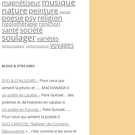
musique
magnétiseur
nature
peinture
plantes
psy
religion
poésie
rigolothérapie
ronchon
société
santé
soulager
variétés
voyages
verboriculteur
verboriculture
BLOGS & SITES AMIS
D'ICI & D'AILLEURS –
Pour ceux qui
aiment la photo et ….. MACHANADA 0
un poète en catalan –
Pere Guisset… des
poèmes et de histoires en catalan 0
Un poète en français –
Pere Guisset…..
Pour ceux qui aiment la poèsie 0
DUO CANTICEL "Ballade" de Concerts-
Découvertes
«… c’est comme si les sons et