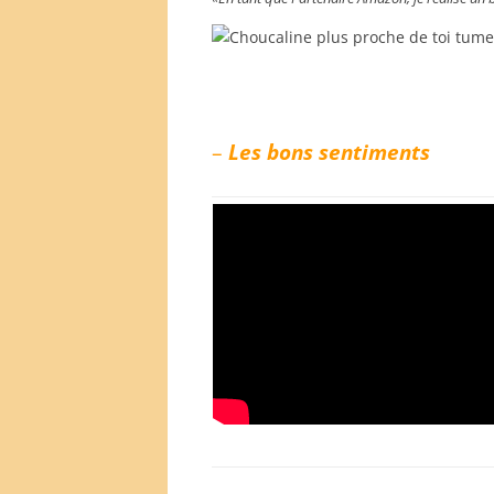
–
Les b
ons sentiments