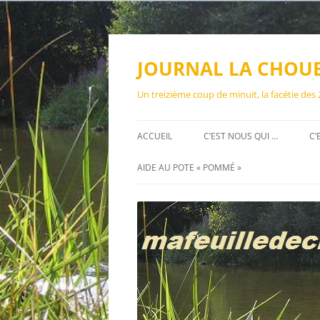
Aller
au
contenu
JOURNAL LA CHOU
Un treizième coup de minuit, la facétie des
ACCUEIL
C’EST NOUS QUI …
C’
AIDE AU POTE « POMMÉ »