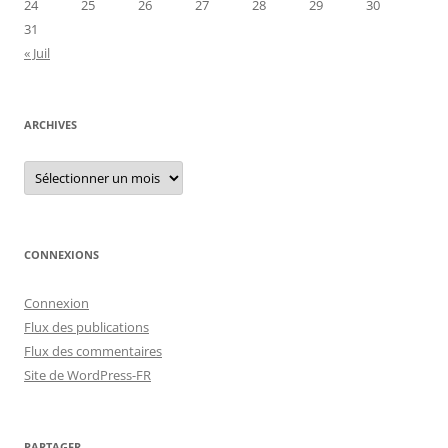
24
25
26
27
28
29
30
31
« Juil
ARCHIVES
Archives
CONNEXIONS
Connexion
Flux des publications
Flux des commentaires
Site de WordPress-FR
PARTAGER