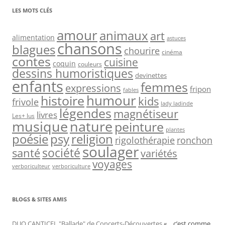
LES MOTS CLÉS
amour
animaux
art
alimentation
astuces
chansons
blagues
chourire
cinéma
contes
cuisine
coquin
couleurs
dessins humoristiques
devinettes
enfants
femmes
expressions
fripon
fables
humour
histoire
kids
frivole
lady ladinde
légendes
magnétiseur
livres
Les+ lus
nature
musique
peinture
plantes
psy
religion
poésie
rigolothérapie
ronchon
soulager
société
santé
variétés
voyages
verboriculteur
verboriculture
BLOGS & SITES AMIS
DUO CANTICEL "Ballade" de Concerts-Découvertes
«… c’est comme