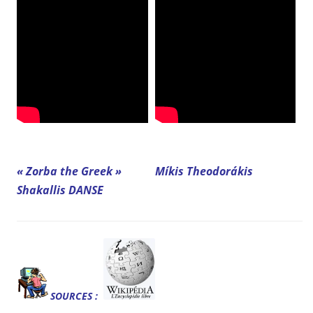
« Zorba the Greek »
Míkis Theodorákis
Shakallis DANSE
SOURCES :