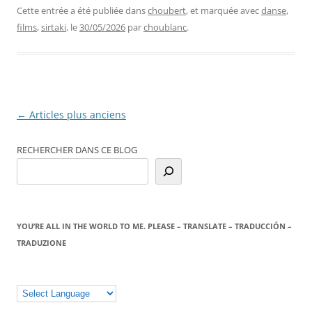
Cette entrée a été publiée dans
choubert
, et marquée avec
danse
,
films
,
sirtaki
, le
30/05/2026
par
choublanc
.
Navigation
←
Articles plus anciens
des
RECHERCHER DANS CE BLOG
articles
YOU’RE ALL IN THE WORLD TO ME. PLEASE – TRANSLATE – TRADUCCIÓN –
TRADUZIONE