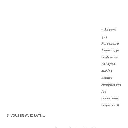
« En tant
que
Partenaire
Amazon, je
réalise un
bénéfice
sur les
achats
remplissant
les
conditions
requises. »
SI VOUS EN AVEZ RATÉ….