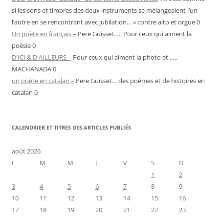
si les sons et timbres des deux instruments se mélangeaient l’un
l’autre en se rencontrant avec jubilation… » contre alto et orgue 0
Un poète en français –
Pere Guisset….. Pour ceux qui aiment la
poèsie 0
D'ICI & D'AILLEURS –
Pour ceux qui aiment la photo et …..
MACHANADA 0
un poète en catalan –
Pere Guisset… des poèmes et de histoires en
catalan 0
CALENDRIER ET TITRES DES ARTICLES PUBLIÉS
août 2026
L
M
M
J
V
S
D
1
2
3
4
5
6
7
8
9
10
11
12
13
14
15
16
17
18
19
20
21
22
23