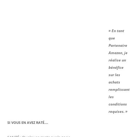
« En tant
que
Partenaire
Amazon, je
réalise un
bénéfice
sur les
achats
remplissant
les
conditions
requises. »
SI VOUS EN AVEZ RATÉ….