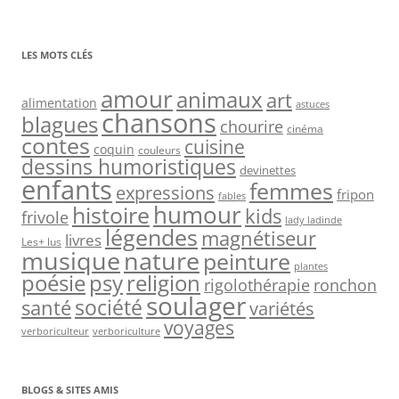
LES MOTS CLÉS
amour
animaux
art
alimentation
astuces
chansons
blagues
chourire
cinéma
contes
cuisine
coquin
couleurs
dessins humoristiques
devinettes
enfants
femmes
expressions
fripon
fables
humour
histoire
kids
frivole
lady ladinde
légendes
magnétiseur
livres
Les+ lus
nature
musique
peinture
plantes
psy
religion
poésie
rigolothérapie
ronchon
soulager
société
santé
variétés
voyages
verboriculteur
verboriculture
BLOGS & SITES AMIS