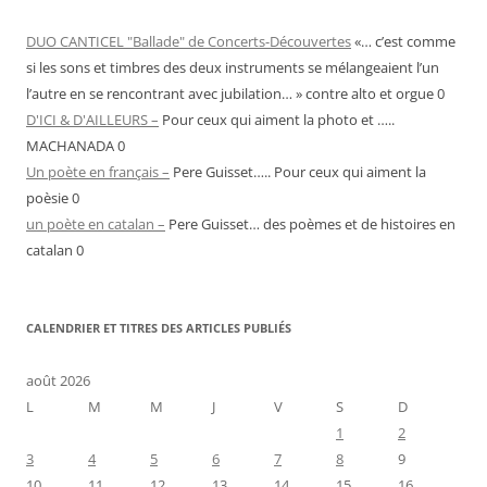
DUO CANTICEL "Ballade" de Concerts-Découvertes
«… c’est comme
si les sons et timbres des deux instruments se mélangeaient l’un
l’autre en se rencontrant avec jubilation… » contre alto et orgue 0
D'ICI & D'AILLEURS –
Pour ceux qui aiment la photo et …..
MACHANADA 0
Un poète en français –
Pere Guisset….. Pour ceux qui aiment la
poèsie 0
un poète en catalan –
Pere Guisset… des poèmes et de histoires en
catalan 0
CALENDRIER ET TITRES DES ARTICLES PUBLIÉS
août 2026
L
M
M
J
V
S
D
1
2
3
4
5
6
7
8
9
10
11
12
13
14
15
16