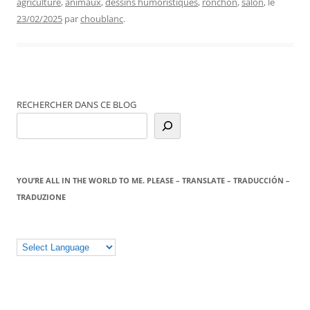
agriculture
,
animaux
,
dessins humoristiques
,
ronchon
,
salon
, le
23/02/2025
par
choublanc
.
RECHERCHER DANS CE BLOG
YOU’RE ALL IN THE WORLD TO ME. PLEASE – TRANSLATE – TRADUCCIÓN –
TRADUZIONE