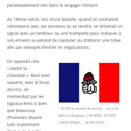
paradoxalement née dans le langage militaire.
Au 18ème siècle, lors d’une bataille, quand on souhaitait
s’entretenir avec ses ennemis ou se rendre, on émettait un
signal avec un tambour ou une trompette pour indiquer à
son ennemi sa volonté de capituler ou d’obtenir une trêve
afin par exemple d’entrer en négociations.
On appelait cela
« battre la
chamade ». Mais bien
souvent, avec le bruit
des tirs, on
n’entendait pas les
signaux émis si bien
– EH OH le socialo de service…. on a dit
que beaucoup
blanc le drapeau…! AH BON…SI VOUS
d’hommes étaient
L’AVEZ VENDU …. ALORS ACTE…..
tués inutilement.