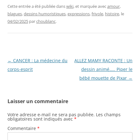
Cette entrée a été publiée dans
wiki
, et marquée avec
amour
,
blagues
,
dessins humoristiques
,
expressions
,
frivole
,
histoire
, le
04/02/2025
par
choublanc
.
Navigation
←
CANCER : La médecine du
ALLEZ MAMY RACONTE : Un
des
corps-esprit
dessin animé….. Piper le
articles
bébé mouette de Pixar
→
Laisser un commentaire
Votre adresse e-mail ne sera pas publiée.
Les champs
obligatoires sont indiqués avec
*
Commentaire
*