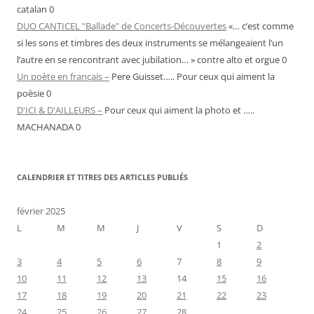
catalan 0
DUO CANTICEL "Ballade" de Concerts-Découvertes
«… c’est comme
si les sons et timbres des deux instruments se mélangeaient l’un
l’autre en se rencontrant avec jubilation… » contre alto et orgue 0
Un poète en français –
Pere Guisset….. Pour ceux qui aiment la
poèsie 0
D'ICI & D'AILLEURS –
Pour ceux qui aiment la photo et …..
MACHANADA 0
CALENDRIER ET TITRES DES ARTICLES PUBLIÉS
février 2025
L
M
M
J
V
S
D
1
2
3
4
5
6
7
8
9
10
11
12
13
14
15
16
17
18
19
20
21
22
23
24
25
26
27
28