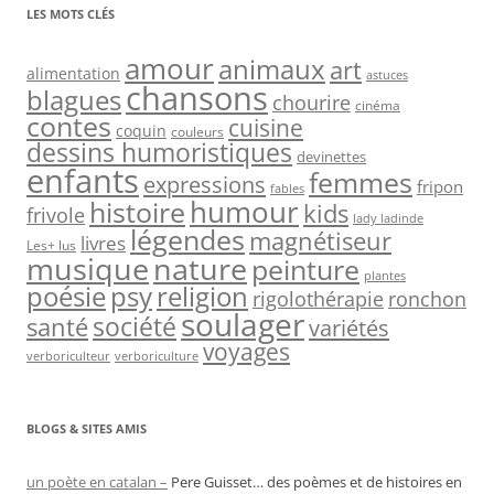
LES MOTS CLÉS
amour
animaux
art
alimentation
astuces
chansons
blagues
chourire
cinéma
contes
cuisine
coquin
couleurs
dessins humoristiques
devinettes
enfants
femmes
expressions
fripon
fables
humour
histoire
kids
frivole
lady ladinde
légendes
magnétiseur
livres
Les+ lus
musique
nature
peinture
plantes
psy
religion
poésie
rigolothérapie
ronchon
soulager
société
santé
variétés
voyages
verboriculteur
verboriculture
BLOGS & SITES AMIS
un poète en catalan –
Pere Guisset… des poèmes et de histoires en