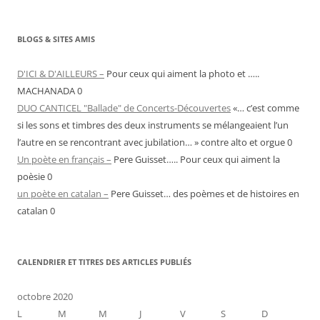
BLOGS & SITES AMIS
D'ICI & D'AILLEURS –
Pour ceux qui aiment la photo et …..
MACHANADA 0
DUO CANTICEL "Ballade" de Concerts-Découvertes
«… c’est comme
si les sons et timbres des deux instruments se mélangeaient l’un
l’autre en se rencontrant avec jubilation… » contre alto et orgue 0
Un poète en français –
Pere Guisset….. Pour ceux qui aiment la
poèsie 0
un poète en catalan –
Pere Guisset… des poèmes et de histoires en
catalan 0
CALENDRIER ET TITRES DES ARTICLES PUBLIÉS
octobre 2020
L
M
M
J
V
S
D