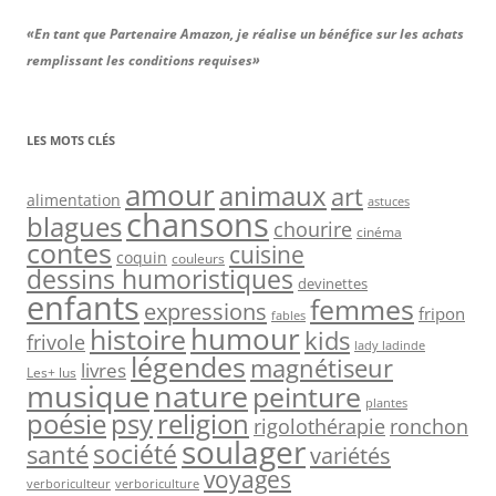
«En tant que Partenaire Amazon, je réalise un bénéfice sur les achats
remplissant les conditions requises»
LES MOTS CLÉS
amour
animaux
art
alimentation
astuces
chansons
blagues
chourire
cinéma
contes
cuisine
coquin
couleurs
dessins humoristiques
devinettes
enfants
femmes
expressions
fripon
fables
humour
histoire
kids
frivole
lady ladinde
légendes
magnétiseur
livres
Les+ lus
musique
nature
peinture
plantes
psy
religion
poésie
rigolothérapie
ronchon
soulager
société
santé
variétés
voyages
verboriculteur
verboriculture