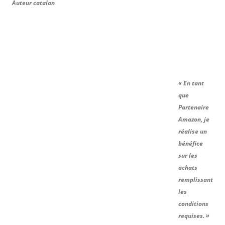
Auteur catalan
« En tant
que
Partenaire
Amazon, je
réalise un
bénéfice
sur les
achats
remplissant
les
conditions
requises. »