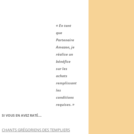
« En tant
que
Partenaire
Amazon, je
réalise un
bénéfice
sur les
achats
remplissant
les
conditions
requises. »
SI VOUS EN AVEZ RATÉ….
CHANTS GRÉGORIENS DES TEMPLIERS