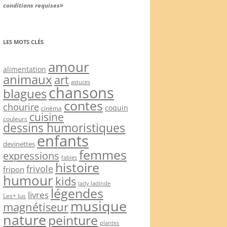
conditions requises»
LES MOTS CLÉS
amour
alimentation
animaux
art
astuces
chansons
blagues
contes
chourire
coquin
cinéma
cuisine
couleurs
dessins humoristiques
enfants
devinettes
femmes
expressions
fables
histoire
frivole
fripon
humour
kids
lady ladinde
légendes
livres
Les+ lus
musique
magnétiseur
nature
peinture
plantes