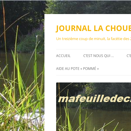
Aller
au
contenu
JOURNAL LA CHOU
Un treizième coup de minuit, la facétie des
ACCUEIL
C’EST NOUS QUI …
C’
AIDE AU POTE « POMMÉ »