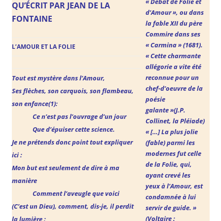
« Débat de Folie et
QU’ÉCRIT PAR JEAN DE LA
d’Amour », ou dans
FONTAINE
la fable XII
du père
Commire dans ses
« Carmina » (1681).
L’AMOUR ET LA FOLIE
« Cette charmante
allégorie a vite été
reconnue pour
un
Tout est mystère dans l’Amour,
chef-d’oeuvre de la
Ses flèches, son carquois, son flambeau,
poésie
son enfance(1):
galante »(J.P.
Ce n’est pas l’ouvrage d’un jour
Collinet, la Pléiade)
Que d’épuiser cette science.
« […] La plus jolie
Je ne prétends donc point tout expliquer
(fable) parmi les
modernes fut celle
ici :
de la Folie, qui,
Mon but est seulement de dire à ma
ayant crevé les
manière
yeux à l’Amour, est
Comment l’aveugle que voici
condamnée à lui
(C’est un Dieu), comment, dis-je, il perdit
servir de guide. »
(Voltaire :
la lumière ;