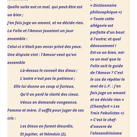
« Dictionnaire
Quelle suite eut ce mal, qui peut-être est
philosophique »)
un bien ;
« Toute cette
J’en fais juge un amant, et ne décide rien.
allégorie est
La Folie et l’Amour jouaient un jour
parfaite d’un bout
ensemble :
à l’autre;
et quel
dénouement !
Celui-ci n’était pas encor privé des yeux.
Est-ce un bien, est-
Une dispute vint : l’Amour veut qu’on
ce un mal
que la
assemble
Folie soit le guide
Là-dessus le conseil des dieux ;
de l’Amour ? C’est
L’autre n’eut pas la patience ;
le cas de
répéter le
mot de L.F. : j’en
Elle lui donne un coup si furieux,
fais juge un amant
Qu’il en perd la clarté des cieux.
et ne décide rien »
Vénus en demande vengeance.
(Chamfort « Les
Femme et mère, il suffit pour juger de ses
Trois Fabulistes »)
cris :
« C’est le chef-
Les Dieux en furent étourdis,
d’oeuvre de
l’alexandrinisme
Et Jupiter, et Némésis (2),