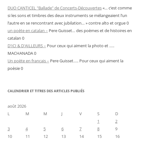
DUO CANTICEL "Ballade" de Concerts-Découvertes
«… c’est comme
si les sons et timbres des deux instruments se mélangeaient l’un
l’autre en se rencontrant avec jubilation… » contre alto et orgue 0
un poète en catalan –
Pere Guisset… des poèmes et de histoires en
catalan 0
D'ICI & D'AILLEURS –
Pour ceux qui aiment la photo et …..
MACHANADA 0
Un poète en français –
Pere Guisset….. Pour ceux qui aiment la
poèsie 0
CALENDRIER ET TITRES DES ARTICLES PUBLIÉS
août 2026
L
M
M
J
V
S
D
1
2
3
4
5
6
7
8
9
10
11
12
13
14
15
16