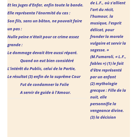
de L.F., où s’allient
Et les Juges d’Enfer, enfin toute la bande.
l’art du récit,
Elle représenta l’énormité du cas :
l’humour, la
Son fils, sans un bâton, ne pouvait faire
musique, l’esprit
un pas :
délicat,
pour
fronder la morale
Nulle peine n’était pour ce crime assez
vulgaire et servir la
grande :
sagesse. »
Le dommage devait être aussi réparé.
(M.Fumaroli, « L.F.,
Quand on eut bien considéré
fables ») (1) le fait
L’intérêt du Public, celui de la Partie,
d’être représenté
Le résultat (3) enfin de la suprême Cour
par un enfant
(2) mythologie
Fut de condamner la Folie
grecque : Fille de la
A servir de guide à l’Amour.
nuit,
elle
personnifie la
vengeance divine.
(3) la décision