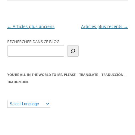
Navigation
←
Articles plus anciens
Articles plus récents
→
des
RECHERCHER DANS CE BLOG
articles
YOU’RE ALL IN THE WORLD TO ME. PLEASE – TRANSLATE – TRADUCCIÓN –
TRADUZIONE