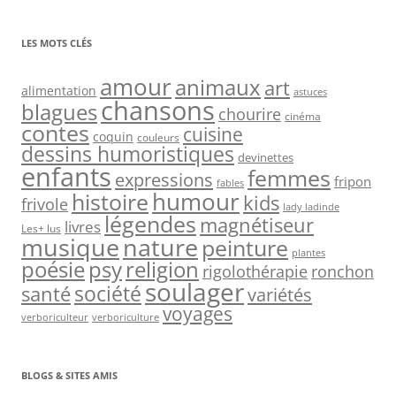
LES MOTS CLÉS
amour
animaux
art
alimentation
astuces
chansons
blagues
chourire
cinéma
contes
cuisine
coquin
couleurs
dessins humoristiques
devinettes
enfants
femmes
expressions
fripon
fables
humour
histoire
kids
frivole
lady ladinde
légendes
magnétiseur
livres
Les+ lus
nature
musique
peinture
plantes
psy
religion
poésie
rigolothérapie
ronchon
soulager
société
santé
variétés
voyages
verboriculteur
verboriculture
BLOGS & SITES AMIS