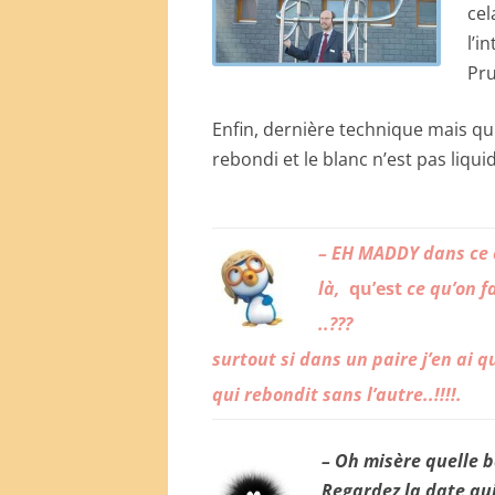
cel
l’i
Pr
Enfin, dernière technique mais qui 
rebondi et le blanc n’est pas liquide
– EH MADDY dans ce 
là,
qu’e
st
ce qu’on fa
..???
surtout si dans un paire j’en ai q
qui rebondit sans l’autre..!!!!.
– Oh misère quelle 
Regardez la date qu