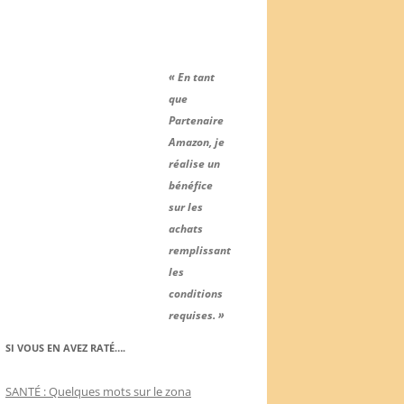
« En tant
que
Partenaire
Amazon, je
réalise un
bénéfice
sur les
achats
remplissant
les
conditions
requises. »
SI VOUS EN AVEZ RATÉ….
SANTÉ : Quelques mots sur le zona