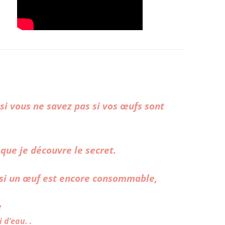
si vous ne savez pas si vos œufs sont
 que je découvre le secret.
 si un œuf est encore consommable,
e
 d’eau. .