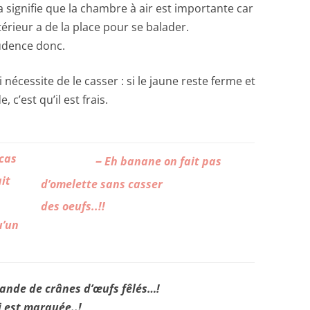
a signifie que la chambre à air est importante car
ntérieur a de la place pour se balader.
udence donc.
nécessite de le casser : si le jaune reste ferme et
, c’est qu’il est frais.
cas
–
E
h banane on fait pas
it
d’omelette sans casser
des oeufs..!!
u’un
bande de crânes d’œufs fêlés…!
i est marquée..!