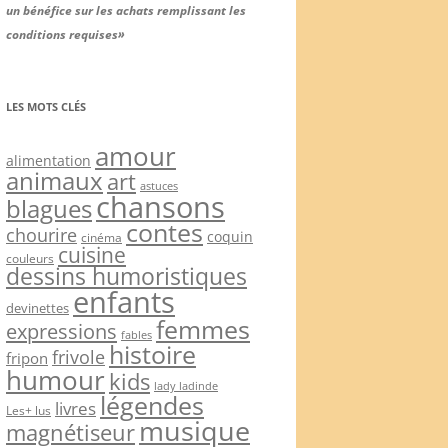
un bénéfice sur les achats remplissant les
conditions requises»
LES MOTS CLÉS
amour
alimentation
animaux
art
astuces
chansons
blagues
contes
chourire
coquin
cinéma
cuisine
couleurs
dessins humoristiques
enfants
devinettes
femmes
expressions
fables
histoire
frivole
fripon
humour
kids
lady ladinde
légendes
livres
Les+ lus
musique
magnétiseur