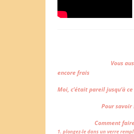
Vous aus
encore frais
Moi, c’était
pareil
jusqu’à ce
Pour savoir
Comment fair
1. plongez-le dans un verre rempli