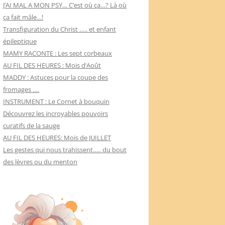
J’AI MAL A MON PSY… C’est où ça…? Là où
ça fait mâle…!
Transfiguration du Christ ….. et enfant
épileptique
MAMY RACONTE : Les sept corbeaux
AU FIL DES HEURES : Mois d’Août
MADDY : Astuces pour la coupe des
fromages ….
INSTRUMENT : Le Cornet à bouquin
Découvrez les incroyables pouvoirs
curatifs de la sauge
AU FIL DES HEURES: Mois de JUILLET
Les gestes qui nous trahissent….. du bout
des lèvres ou du menton