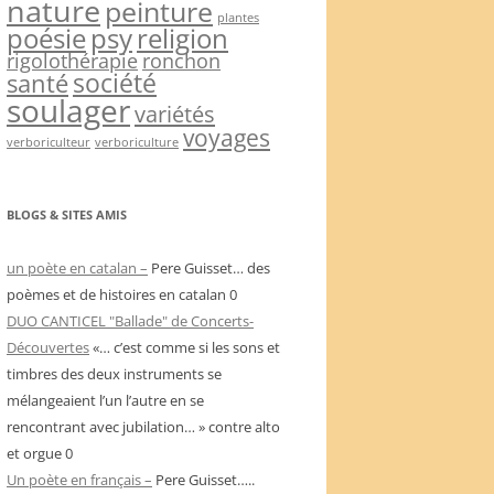
nature
peinture
plantes
psy
religion
poésie
rigolothérapie
ronchon
société
santé
soulager
variétés
voyages
verboriculteur
verboriculture
BLOGS & SITES AMIS
un poète en catalan –
Pere Guisset… des
poèmes et de histoires en catalan 0
DUO CANTICEL "Ballade" de Concerts-
Découvertes
«… c’est comme si les sons et
timbres des deux instruments se
mélangeaient l’un l’autre en se
rencontrant avec jubilation… » contre alto
et orgue 0
Un poète en français –
Pere Guisset…..