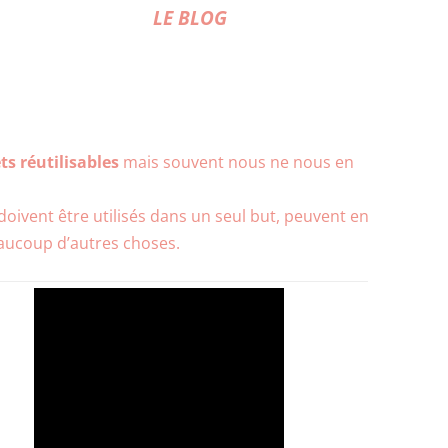
LE BLOG
ts réutilisables
mais souvent nous ne nous en
doivent être utilisés dans un seul but, peuvent en
eaucoup d’autres choses.