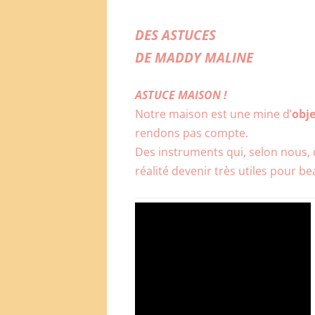
DES ASTUCES
DE MADDY MALINE
ASTUCE MAISON !
Notre maison est une mine d’
obje
rendons pas compte.
Des instruments qui, selon nous, 
réalité devenir très utiles pour b