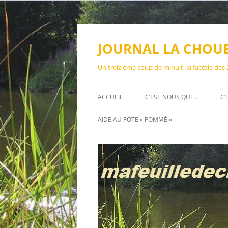
Aller
au
contenu
JOURNAL LA CHOU
Un treizième coup de minuit, la facétie des
ACCUEIL
C’EST NOUS QUI …
C’
AIDE AU POTE « POMMÉ »