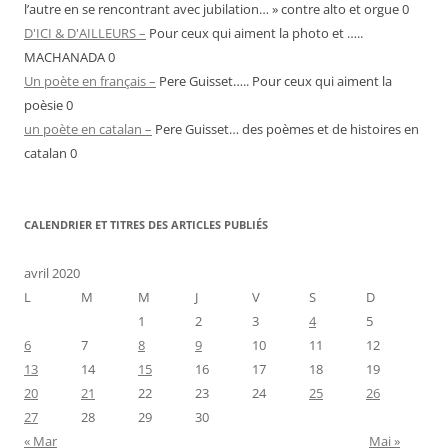
l’autre en se rencontrant avec jubilation… » contre alto et orgue 0
D'ICI & D'AILLEURS –
Pour ceux qui aiment la photo et …..
MACHANADA 0
Un poète en français –
Pere Guisset….. Pour ceux qui aiment la
poèsie 0
un poète en catalan –
Pere Guisset… des poèmes et de histoires en
catalan 0
CALENDRIER ET TITRES DES ARTICLES PUBLIÉS
avril 2020
L
M
M
J
V
S
D
1
2
3
4
5
6
7
8
9
10
11
12
13
14
15
16
17
18
19
20
21
22
23
24
25
26
27
28
29
30
« Mar
Mai »