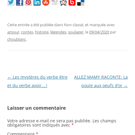
Cette entrée a été publiée dans Non classé, et marquée avec
amour
,
contes
,
histoire
,
légendes
,
soulager
, le
09/04/2020
par
choublanc
.
Navigation
←
Les mystères du verbe être
ALLEZ MAMY RACONTE: La
des
et du verbe avoir….!
poule aux oeufs d’or
→
articles
Laisser un commentaire
Votre adresse e-mail ne sera pas publiée.
Les champs
obligatoires sont indiqués avec
*
Commentaire
*