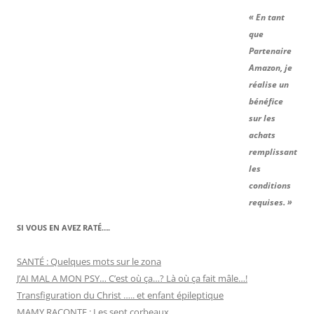
« En tant
que
Partenaire
Amazon, je
réalise un
bénéfice
sur les
achats
remplissant
les
conditions
requises. »
SI VOUS EN AVEZ RATÉ….
SANTÉ : Quelques mots sur le zona
J’AI MAL A MON PSY… C’est où ça…? Là où ça fait mâle…!
Transfiguration du Christ ….. et enfant épileptique
MAMY RACONTE : Les sept corbeaux