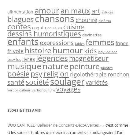
amour
animaux
art
alimentation
astuces
chansons
blagues
chourire
cinéma
contes
cuisine
coquin
couleurs
dessins humoristiques
devinettes
enfants
femmes
expressions
fripon
fables
humour
histoire
kids
frivole
lady ladinde
légendes
magnétiseur
livres
Les+ lus
nature
musique
peinture
plantes
psy
religion
poésie
rigolothérapie
ronchon
soulager
société
santé
variétés
voyages
verboriculteur
verboriculture
BLOGS & SITES AMIS
DUO CANTICEL "Ballade" de Concerts-Découvertes
«… c’est comme
si les sons et timbres des deux instruments se mélangeaient l’un