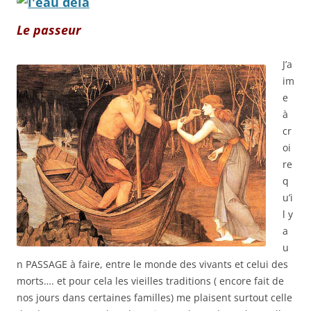
Le passeur
J’a
im
e
à
cr
oi
re
q
u’i
l y
a
u
n PASSAGE à faire, entre le monde des vivants et celui des
morts…. et pour cela les vieilles traditions ( encore fait de
nos jours dans certaines familles) me plaisent surtout celle