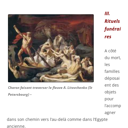
III.
Rituels
funérai
res
A côté
du mort,
les
familles
déposai
ent des
Charon faisant traverser le fleuve A. Litovchenko (St
objets
Petersbourg) –
pour
l’accomp
agner
dans son chemin vers l’au-delà comme dans l’Egypte
ancienne.