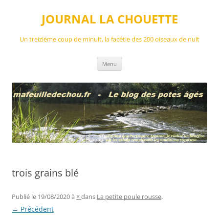
Aller
au
JOURNAL LA CHOUETTE
contenu
Un treizième coup de minuit, la facétie des 200 oiseaux de nuit
Menu
trois grains blé
Publié le
19/08/2020
à
×
dans
La petite poule rousse
.
← Précédent