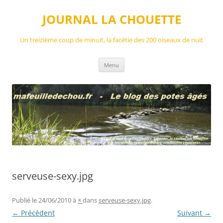
Aller
au
JOURNAL LA CHOUETTE
contenu
Un treizième coup de minuit, la facétie des 200 oiseaux de nuit
Menu
serveuse-sexy.jpg
Publié le
24/06/2010
à
×
dans
serveuse-sexy.jpg
.
← Précédent
Suivant →