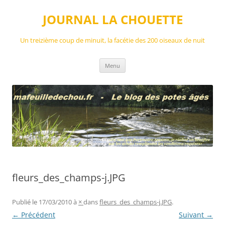
Aller
au
JOURNAL LA CHOUETTE
contenu
Un treizième coup de minuit, la facétie des 200 oiseaux de nuit
Menu
fleurs_des_champs-j.JPG
Publié le
17/03/2010
à
×
dans
fleurs_des_champs-j.JPG
.
← Précédent
Suivant →