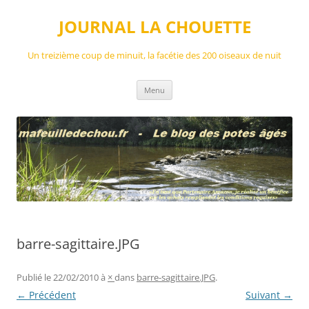
Aller
au
JOURNAL LA CHOUETTE
contenu
Un treizième coup de minuit, la facétie des 200 oiseaux de nuit
Menu
barre-sagittaire.JPG
Publié le
22/02/2010
à
×
dans
barre-sagittaire.JPG
.
← Précédent
Suivant →